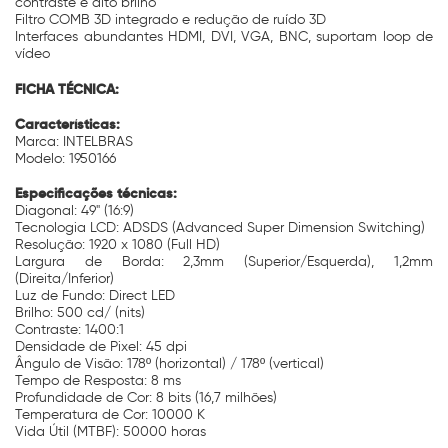
contraste e alto brilho
Filtro COMB 3D integrado e redução de ruído 3D
Interfaces abundantes HDMI, DVI, VGA, BNC, suportam loop de
vídeo
FICHA TÉCNICA:
Características:
Marca: INTELBRAS
Modelo: 1950166
Especificações técnicas:
Diagonal: 49" (16:9)
Tecnologia LCD: ADSDS (Advanced Super Dimension Switching)
Resolução: 1920 x 1080 (Full HD)
Largura de Borda: 2,3mm (Superior/Esquerda), 1,2mm
(Direita/Inferior)
Luz de Fundo: Direct LED
Brilho: 500 cd/ (nits)
Contraste: 1400:1
Densidade de Pixel: 45 dpi
Ângulo de Visão: 178º (horizontal) / 178º (vertical)
Tempo de Resposta: 8 ms
Profundidade de Cor: 8 bits (16,7 milhões)
Temperatura de Cor: 10000 K
Vida Útil (MTBF): 50000 horas