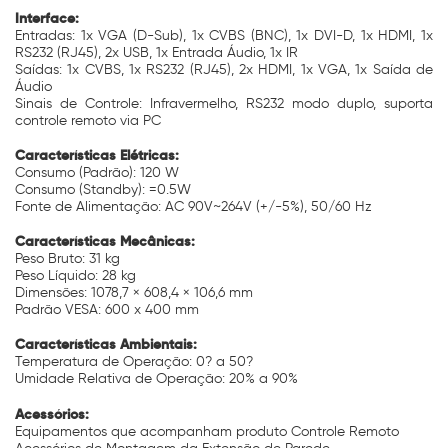
Interface:
Entradas: 1x VGA (D-Sub), 1x CVBS (BNC), 1x DVI-D, 1x HDMI, 1x
RS232 (RJ45), 2x USB, 1x Entrada Áudio, 1x IR
Saídas: 1x CVBS, 1x RS232 (RJ45), 2x HDMI, 1x VGA, 1x Saída de
Áudio
Sinais de Controle: Infravermelho, RS232 modo duplo, suporta
controle remoto via PC
Características Elétricas:
Consumo (Padrão): 120 W
Consumo (Standby): =0.5W
Fonte de Alimentação: AC 90V~264V (+/-5%), 50/60 Hz
Características Mecânicas:
Peso Bruto: 31 kg
Peso Líquido: 28 kg
Dimensões: 1078,7 × 608,4 × 106,6 mm
Padrão VESA: 600 x 400 mm
Características Ambientais:
Temperatura de Operação: 0? a 50?
Umidade Relativa de Operação: 20% a 90%
Acessórios:
Equipamentos que acompanham produto Controle Remoto