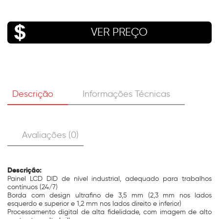
VER PREÇO
Descrição
Informações Técnicas
Avaliações (0)
Descrição:
Painel LCD DID de nível industrial, adequado para trabalhos
contínuos (24/7)
Borda com design ultrafino de 3,5 mm (2,3 mm nos lados
esquerdo e superior e 1,2 mm nos lados direito e inferior)
Processamento digital de alta fidelidade, com imagem de alto