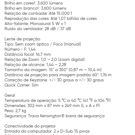
Brilho em cores¹: 3.600 lúmens
Brilho em branco¹: 3.600 lúmens
Relação de contraste: Até 15.000:1
Reprodução das cores: Até 1,07 bilhão de cores
Alto-falante: Monoaural 5 W x 1
Ruído do ventilador: 28 dB / 37 dB
Lente de projeção
Tipo: Sem zoom óptico / Foco (manual)
Número - F: 1,44
Distância focal: 16,7 mm
Relação de Zoom: 1,0 – 2,0 (zoom digital)
Relação de alcance: 1,44 – 2,28
Tamanho da imagem: 15" a 350" (0,87 m – 10,4 m)
Distância de projeção para imagem padrão 60": 1,76 m
Correção de Keystone: +/- 30 graus a +/- 30 graus
Quick Corner: Sim
Geral
Temperatura de operação: 5 °C a 40 °C (41 °F a 104 °F)
Dimensões: 302 mm x 87 mm x 249 mm (L x A x P)
Peso: 2,7 kg
Segurança: Trava Kensington® barra de segurança
Conectividade do projetor
Entrada do computador: 2 x D-Sub 15 pinos