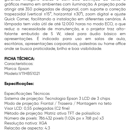
gráficos mesmo em ambientes com iluminação. A projeção pode
atingir até 350 polegadas de diagonal, com suporte a correção
trapezoidal (vertical ±15°, horizontal ±30°), zoom digital e ajuste
Quick Corner, facilitando a instalação em diferentes cenários. A
lâmpada tem vida útil de até 12.000 horas no modo ECO, o que
reduz a necessidade de manutenção, e o projetor traz alto-
falante embutido de 5 W, ideal para áudio básico em
apresentações. É indicado para uso em salas de aula,
escritórios, apresentações corporativas, palestras ou home office
onde se busca praticidade, brilho e boa visibilidade.
FICHA TÉCNICA:
Características:
Marca: Epson
Modelo:V11HB51021
Especificações:
Especificações Técnicas
Sistema de projeção: Tecnologia Epson 3 LCD de 3 chips
Modo de projeção: Frontal / Traseira / Montagem no teto
Visor LCD: 0,55 polegadas (C2 fine)
Método de projeção: Matriz ativa TFT de polissilício
Número de pixels: 786.432 pixels (1.024 px x 768 px) x3
Resolução nativa: XGA
Relação de aspecto: 4:3