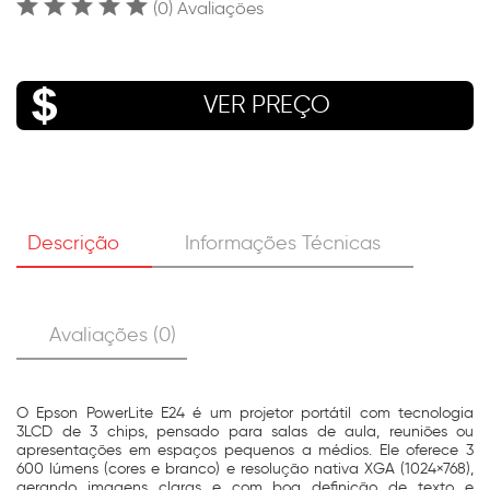
(0) Avaliações
VER PREÇO
Descrição
Informações Técnicas
Avaliações (0)
O Epson PowerLite E24 é um projetor portátil com tecnologia
3LCD de 3 chips, pensado para salas de aula, reuniões ou
apresentações em espaços pequenos a médios. Ele oferece 3
600 lúmens (cores e branco) e resolução nativa XGA (1024×768),
gerando imagens claras e com boa definição de texto e