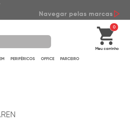
*
Navegar pelas marcas
0
Meu carrinho
EM
PERIFÉRICOS
OFFICE
PARCEIRO
AREN