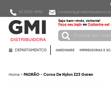
83 3023-9590
contato@gmidistribuidora.co
Seja bem-vindo, visitante!
Faça seu login
ou
Cadastre-se!
DEPARTAMENTOS
HARDWARE
IMPRESSORAS E S
PADRÃO
Coroa De Nylon Z23 Garen
Home
>
>