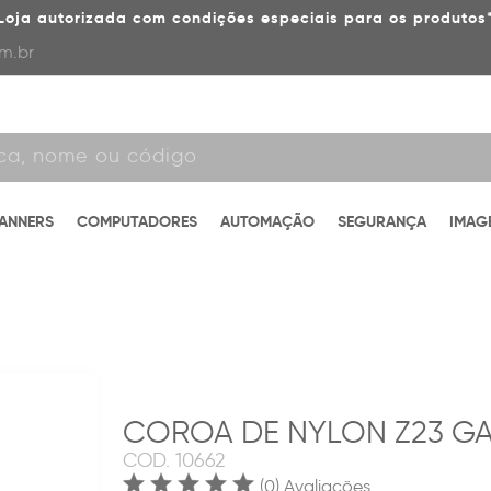
Loja autorizada com condições especiais para os produtos
m.br
CANNERS
COMPUTADORES
AUTOMAÇÃO
SEGURANÇA
IMAG
COROA DE NYLON Z23 G
COD.
10662
(0) Avaliações