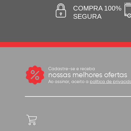
COMPRA 100%
SEGURA
Cadastre-se e receba
nossas melhores ofertas
Ao assinar, aceito a
política de privacid