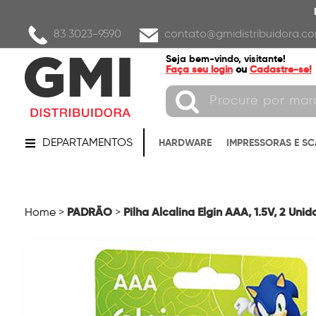
83 3023-9590
contato@gmidistribuidora.co
Seja bem-vindo, visitante!
Faça seu login
ou
Cadastre-se!
DEPARTAMENTOS
HARDWARE
IMPRESSORAS E S
PADRÃO
Pilha Alcalina Elgin AAA, 1.5V, 2 Uni
Home
>
>