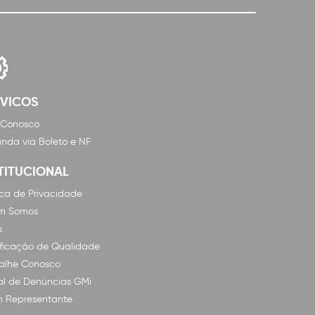
RVICOS
 Conosco
nda via Boleto e NF
TITUCIONAL
tica de Privacidade
m Somos
s
ificação de Qualidade
alhe Conosco
l de Denúncias GMi
n Representante