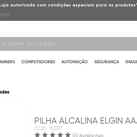
Loja autorizada com condições especiais para os produtos
m.br
CANNERS
COMPUTADORES
AUTOMAÇÃO
SEGURANÇA
IMAG
dades
PILHA ALCALINA ELGIN AAA
COD.
15707
(0) Avaliações