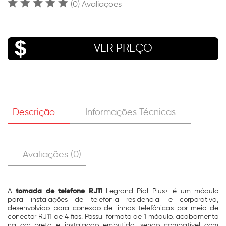
(0) Avaliações
VER PREÇO
Descrição
Informações Técnicas
Avaliações (0)
tomada de telefone RJ11
A
Legrand Pial Plus+ é um módulo
para instalações de telefonia residencial e corporativa,
desenvolvido para conexão de linhas telefônicas por meio de
conector RJ11 de 4 fios. Possui formato de 1 módulo, acabamento
na cor preta e instalação embutida, sendo compatível com