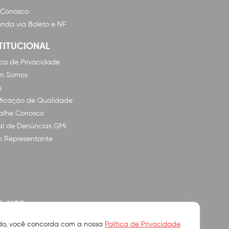
 Conosco
nda via Boleto e NF
TITUCIONAL
tica de Privacidade
m Somos
s
ificação de Qualidade
alhe Conosco
l de Denúncias GMi
n Representante
A-NOS
ando, você concorda com a nossa
Política de Privacidade
.