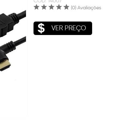
COD.
14007
(0) Avaliações
VER PREÇO