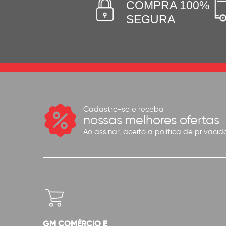
COMPRA 100%
SEGURA
Cadastre-se e receba
nossas melhores ofertas
Ao assinar, aceito a
política de privacid
GM COMÉRCIO E