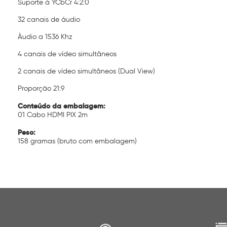
Suporte à YCbCr 4:2:0
32 canais de áudio
Àudio a 1536 Khz
4 canais de vídeo simultâneos
2 canais de vídeo simultâneos (Dual View)
Proporção 21:9
Conteúdo da embalagem:
01 Cabo HDMI PIX 2m
Peso:
158 gramas (bruto com embalagem)