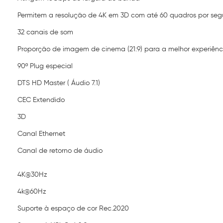
Permitem a resolução de 4K em 3D com até 60 quadros por se
32 canais de som
Proporção de imagem de cinema (21:9) para a melhor experiênc
90º Plug especial
DTS HD Master ( Áudio 7.1)
CEC Extendido
3D
Canal Ethernet
Canal de retorno de áudio
4K@30Hz
4k@60Hz
Suporte à espaço de cor Rec.2020