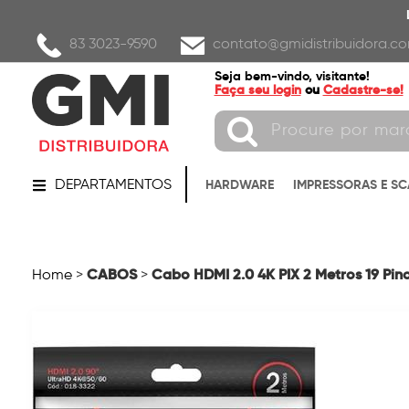
83 3023-9590
contato@gmidistribuidora.co
Seja bem-vindo, visitante!
Faça seu login
ou
Cadastre-se!
DEPARTAMENTOS
HARDWARE
IMPRESSORAS E S
CABOS
Cabo HDMI 2.0 4K PIX 2 Metros 19 Pin
Home
>
>