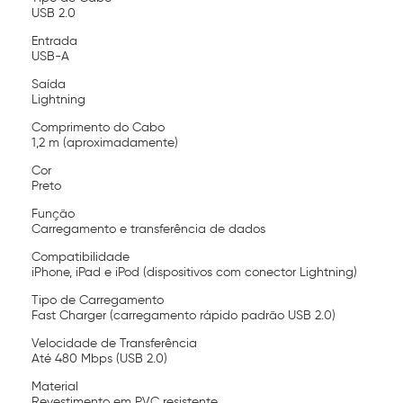
USB 2.0
Entrada
USB-A
Saída
Lightning
Comprimento do Cabo
1,2 m (aproximadamente)
Cor
Preto
Função
Carregamento e transferência de dados
Compatibilidade
iPhone, iPad e iPod (dispositivos com conector Lightning)
Tipo de Carregamento
Fast Charger (carregamento rápido padrão USB 2.0)
Velocidade de Transferência
Até 480 Mbps (USB 2.0)
Material
Revestimento em PVC resistente