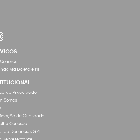
RVICOS
 Conosco
nda via Boleto e NF
TITUCIONAL
tica de Privacidade
m Somos
s
ificação de Qualidade
alhe Conosco
l de Denúncias GMi
n Representante