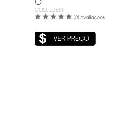
O
COD.
22561
(0) Avaliações
VER PREÇO