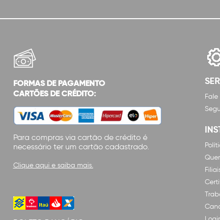
SE
FORMAS DE PAGAMENTO
CARTÕES DE CRÉDITO:
Fale
Segu
INS
Para compras via cartão de crédito é
Polí
necessário ter um cartão cadastrado.
Que
Clique aqui e saiba mais.
Filiai
Cert
Trab
Cana
Logi