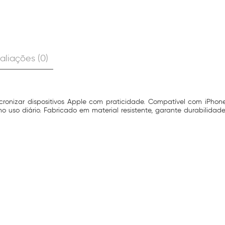
aliações (0)
cronizar dispositivos Apple com praticidade. Compatível com iPhon
no uso diário. Fabricado em material resistente, garante durabilidad