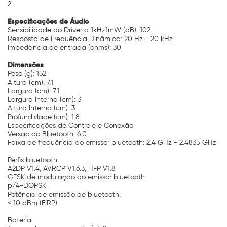
2
Especificações de Áudio
Sensibilidade do Driver a 1kHz1mW (dB): 102
Resposta de Frequência Dinâmica: 20 Hz - 20 kHz
Impedância de entrada (ohms): 30
Dimensões
Peso (g): 152
Altura (cm): 7.1
Largura (cm): 7.1
Largura Interna (cm): 3
Altura Interna (cm): 3
Profundidade (cm): 1.8
Especificações de Controle e Conexão
Versão do Bluetooth: 6.0
Faixa de frequência do emissor bluetooth: 2.4 GHz - 2.4835 GHz
Perfis bluetooth
A2DP V1.4, AVRCP V1.6.3, HFP V1.8
GFSK de modulação do emissor bluetooth
p/4-DQPSK
Potência de emissão de bluetooth:
< 10 dBm (EIRP)
Bateria