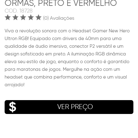
ORMAS, PRETO E VERMELHO
COD.
18728
(0) Avaliações
Viva a revolução sonora com o Headset Gamer New Hero
Ultron RGB! Equipado com drivers de 40mm para uma
qualidade de áudio imersiva, conector P2 versátil e um
design sofisticado em preto. A iluminação RGB dinâmica
eleva seu estilo de jogo, enquanto o conforto é garantido
para maratonas de jogos. Mergulhe na ação com um
headset que combina performance, conforto e um visual
arrojado!
VER PREÇO