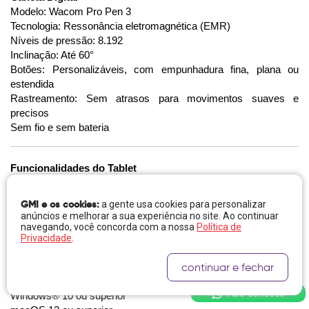
Modelo: Wacom Pro Pen 3
Tecnologia: Ressonância eletromagnética (EMR)
Níveis de pressão: 8.192
Inclinação: Até 60°
Botões: Personalizáveis, com empunhadura fina, plana ou
estendida
Rastreamento: Sem atrasos para movimentos suaves e
precisos
Sem fio e sem bateria
Funcionalidades do Tablet
ExpressKeys™: 10 teclas programáveis + botão mecânico na
parte superior
GMI e os cookies:
a gente usa cookies para personalizar
Formato: 16:9, ideal para múltiplos monitores
anúncios e melhorar a sua experiência no site. Ao continuar
Conectividade: USB ou Bluetooth® para conexão sem fio a
navegando, você concorda com a nossa
Política de
Privacidade
.
múltiplos computadores
continuar e fechar
Compatibilidade com Sistemas
Fale Conosco
Windows® 10 ou superior