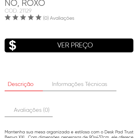
NO, ROXO
COD.
21129
(0) Avaliações
VER PREÇO
Descrição
Informações Técnicas
Avaliações (0)
Mantenha sua mesa organizada e estilosa com o Desk Pad Trust
Benya XXL. Com dimensões generosas de 90×43?cm, ele oferece