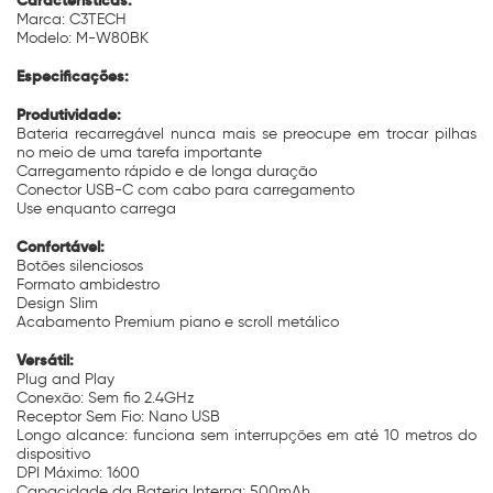
Características:
Marca: C3TECH
Modelo: M-W80BK
Especificações:
Produtividade:
Bateria recarregável nunca mais se preocupe em trocar pilhas
no meio de uma tarefa importante
Carregamento rápido e de longa duração
Conector USB-C com cabo para carregamento
Use enquanto carrega
Confortável:
Botões silenciosos
Formato ambidestro
Design Slim
Acabamento Premium piano e scroll metálico
Versátil:
Plug and Play
Conexão: Sem fio 2.4GHz
Receptor Sem Fio: Nano USB
Longo alcance: funciona sem interrupções em até 10 metros do
dispositivo
DPI Máximo: 1600
Capacidade da Bateria Interna: 500mAh