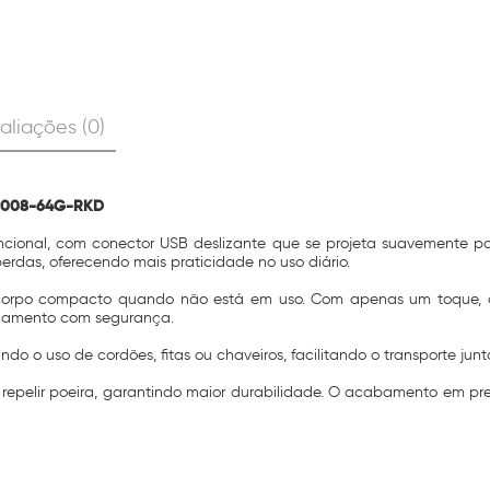
aliações (0)
 AC008-64G-RKD
ional, com conector USB deslizante que se projeta suavemente pa
das, oferecendo mais praticidade no uso diário.
rpo compacto quando não está em uso. Com apenas um toque, o di
enamento com segurança.
o o uso de cordões, fitas ou chaveiros, facilitando o transporte junt
 a repelir poeira, garantindo maior durabilidade. O acabamento em pr