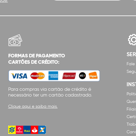
ade.
SE
FORMAS DE PAGAMENTO
CARTÕES DE CRÉDITO:
Fale
Segu
INS
Para compras via cartão de crédito é
Polí
necessário ter um cartão cadastrado.
Que
Clique aqui e saiba mais.
Filiai
Cert
Trab
Cana