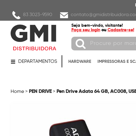
83 3023-9590
contato@gmidistribuidora.co
Seja bem-vindo, visitante!
Faça seu login
ou
Cadastre-se!
DEPARTAMENTOS
HARDWARE
IMPRESSORAS E S
PEN DRIVE
Pen Drive Adata 64 GB, AC008, US
Home
>
>