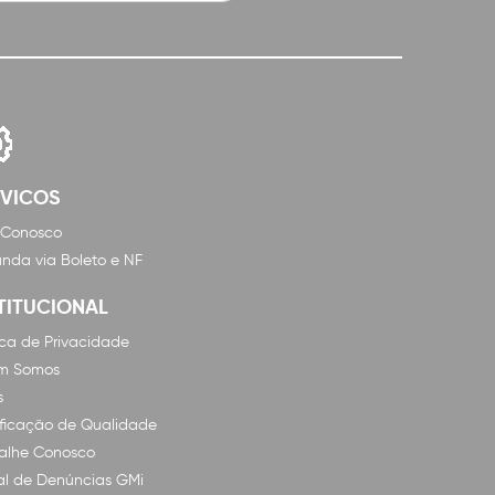
RVICOS
 Conosco
nda via Boleto e NF
TITUCIONAL
tica de Privacidade
m Somos
s
ificação de Qualidade
alhe Conosco
l de Denúncias GMi