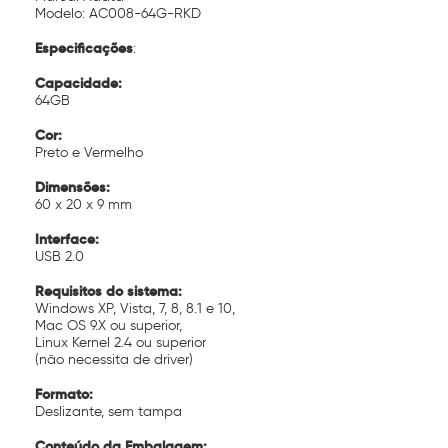
Modelo: AC008-64G-RKD
Especificações
:
Capacidade:
64GB
Cor:
Preto e Vermelho
Dimensões:
60 x 20 x 9 mm
Interface:
USB 2.0
Requisitos do sistema:
Windows XP, Vista, 7, 8, 8.1 e 10,
Mac OS 9.X ou superior,
Linux Kernel 2.4 ou superior
(não necessita de driver)
Formato:
Deslizante, sem tampa
Conteúdo da Embalagem: