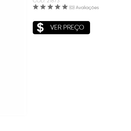
COD.
21873
(0) Avaliações
VER PREÇO