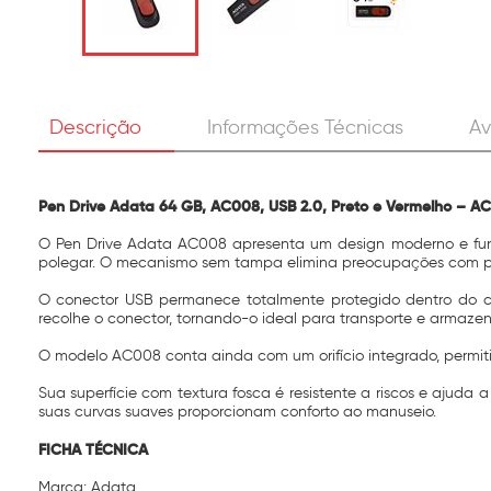
Descrição
Informações Técnicas
Av
Pen Drive Adata 64 GB, AC008, USB 2.0, Preto e Vermelho –
O Pen Drive Adata AC008 apresenta um design moderno e func
polegar. O mecanismo sem tampa elimina preocupações com per
O conector USB permanece totalmente protegido dentro do co
recolhe o conector, tornando-o ideal para transporte e armaz
O modelo AC008 conta ainda com um orifício integrado, permitind
Sua superfície com textura fosca é resistente a riscos e ajuda
suas curvas suaves proporcionam conforto ao manuseio.
FICHA TÉCNICA
Marca: Adata