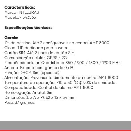
Características:
Marca: INTELBRAS
Modelo: 4543565
Especificações técnicas:
Gerais:
IPs de destino: Até 2 configuráveis na central AMT 8000
Cloud: 1 IP dedicado para nuvem
Cartão SIM: Até 2 tipos de cartão SIM
Comunicação celular: GPRS / 2G
Frequência celular: Quadriband 850 / 900 / 1800 / 1900 MHz
Antena: Externa com ganho de 0 dBi
Função DHCP: Sim (opcional)
Alimentação: Proveniente diretamente da central AMT 8000
Temperatura de operação: -10 a 50 °C @ 90% de umidade
Compatibilidade: Central de alarme AMT 8000
Homologação Anatel: Sim
Dimensões (L x A x P): 62 x 15 x 54 mm
Peso: 37 gramas