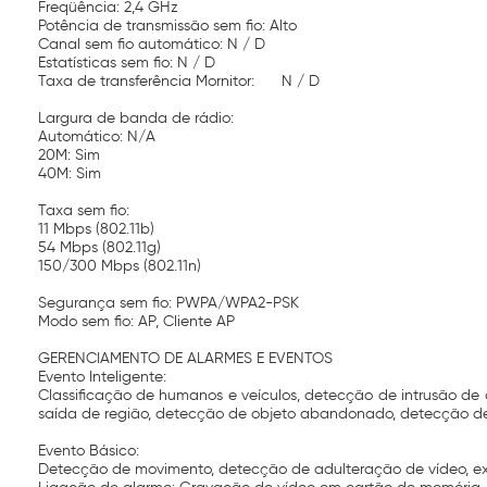
Freqüência: 2,4 GHz
Potência de transmissão sem fio: Alto
Canal sem fio automático: N / D
Estatísticas sem fio: N / D
Taxa de transferência Mornitor:
N / D
Largura de banda de rádio:
Automático: N/A
20M: Sim
40M: Sim
Taxa sem fio:
11 Mbps (802.11b)
54 Mbps (802.11g)
150/300 Mbps (802.11n)
Segurança sem fio: PWPA/WPA2-PSK
Modo sem fio: AP, Cliente AP
GERENCIAMENTO DE ALARMES E EVENTOS
Evento Inteligente:
Classificação de humanos e veículos, detecção de intrusão d
saída de região, detecção de objeto abandonado, detecção d
Evento Básico:
Detecção de movimento, detecção de adulteração de vídeo, exc