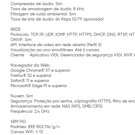
Compressão de áudio: Sim
Taxa de amostragem de áudio: 8 kHz
Filtragem de ruído ambiental: Sim
Taxa de bits de áudio: 64 Kbps (G.711 aprovado)
REDE
Protocolo: TCP/IP, UDP, ICMP, HTTP, HTTPS, DHCP, DNS, RTSP, NT
ONVIF: Sim
API: Interface de vídeo em rede aberta (Perfil S)
Visualização ao vivo simultânea: Até 6 canais
Cliente
Aplicativo VIGI, Gerenciador de segurança VIGI, NVR 
Navegador da Web:
Google Chrome® 57 e superior
Firefox® 52 e superior
Safari® 11 e superior
Microsoft® Edge 91 e superior
Nuvem: Sim
Segurança: Proteção por senha, criptografia HTTPS, filtro de en
Armazenamento em rede: NAS (NFS, SMB/CIFS)
Freqüência: 2,4 GHz
SEM FIO
Padrões: IEEE 802.11b/g/n
Canais WiFi: 1-13