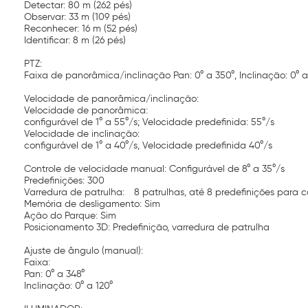
Detectar: 80 m (262 pés)
Observar: 33 m (109 pés)
Reconhecer: 16 m (52 pés)
Identificar: 8 m (26 pés)
PTZ:
Faixa de panorâmica/inclinação Pan: 0° a 350°, Inclinação: 0° a
Velocidade de panorâmica/inclinação:
Velocidade de panorâmica:
configurável de 1° a 55°/s; Velocidade predefinida: 55°/s
Velocidade de inclinação:
configurável de 1° a 40°/s, Velocidade predefinida 40°/s
Controle de velocidade manual: Configurável de 8° a 35°/s
Predefinições: 300
Varredura de patrulha:
8 patrulhas, até 8 predefinições para 
Memória de desligamento: Sim
Ação do Parque: Sim
Posicionamento 3D: Predefinição, varredura de patrulha
Ajuste de ângulo (manual):
Faixa:
Pan: 0° a 348°
Inclinação: 0° a 120°