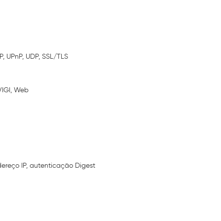
P, UPnP, UDP, SSL/TLS
VIGI, Web
dereço IP, autenticação Digest