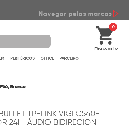
*
Navegar pelas marcas
0
Meu carrinho
EM
PERIFÉRICOS
OFFICE
PARCEIRO
IP66, Branco
LLET TP-LINK VIGI C540-
OR 24H, ÁUDIO BIDIRECION