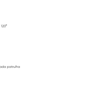
 120°
cada patrulha