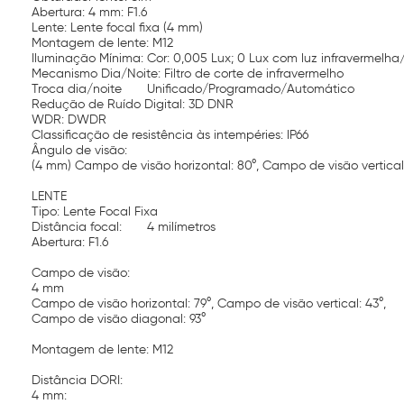
Abertura: 4 mm: F1.6
Lente: Lente focal fixa (4 mm)
Montagem de lente: M12
Iluminação Mínima: Cor: 0,005 Lux; 0 Lux com luz infravermelh
Mecanismo Dia/Noite: Filtro de corte de infravermelho
Troca dia/noite
Unificado/Programado/Automático
Redução de Ruído Digital: 3D DNR
WDR: DWDR
Classificação de resistência às intempéries: IP66
Ângulo de visão:
(4 mm) Campo de visão horizontal: 80°, Campo de visão vertical:
LENTE
Tipo: Lente Focal Fixa
Distância focal:
4 milímetros
Abertura: F1.6
Campo de visão:
4 mm
Campo de visão horizontal: 79°, Campo de visão vertical: 43°,
Campo de visão diagonal: 93°
Montagem de lente: M12
Distância DORI:
4 mm: