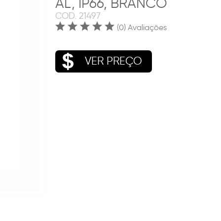
AL, IP66, BRANCO
COD.
21497
(0) Avaliações
VER PREÇO