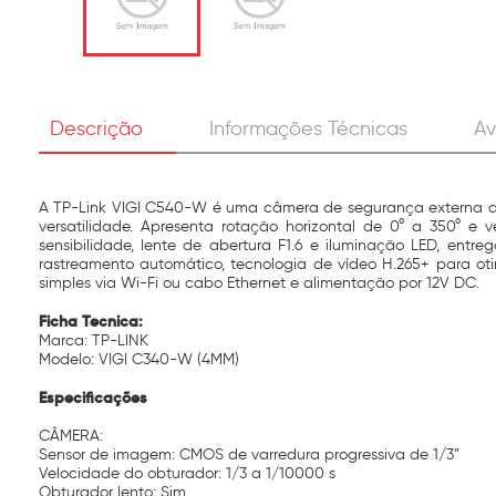
Descrição
Informações Técnicas
Av
A TP-Link VIGI C540-W é uma câmera de segurança externa do t
versatilidade. Apresenta rotação horizontal de 0° a 350° e
sensibilidade, lente de abertura F1.6 e iluminação LED, ent
rastreamento automático, tecnologia de vídeo H.265+ para ot
simples via Wi-Fi ou cabo Ethernet e alimentação por 12V DC.
Ficha Tecnica:
Marca: TP-LINK
Modelo: VIGI C340-W (4MM)
Especificações
CÂMERA:
Sensor de imagem: CMOS de varredura progressiva de 1/3”
Velocidade do obturador: 1/3 a 1/10000 s
Obturador lento: Sim