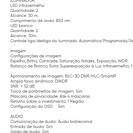
ILUMINADOR:
LED infravermelho
Quantidade: 2
Alcance: 30 m;
Comprimento de onda: 850 nm
LED branco
Quantidade: 2
Alcance: 30m
Controle liga/desliga do iluminado: Automático/Programado/
Imagem
Configurações de imagem:
Espelho, Brilho, Contraste, Saturação, Nitidez, Exposição, WDR,
Balanço de Branco, Evita Superexposição à Luz Infravermelha, H
Aprimoramento de imagem: BLC/3D DNR/HLC/SmartIR
Ampla faixa dinâmica: DWDR
SNR: = 52 dB
Troca de parâmetros de imagem: Sim
Máscara de privacidade: Até 4 máscaras
Retorno sobre o investimento:
1 Região
Configuração do OSD:
Sim
ÁUDIO
Comunicação de áudio: Áudio bidirecional
Entrada de áudio: Sim
Saída de áudio: Sim