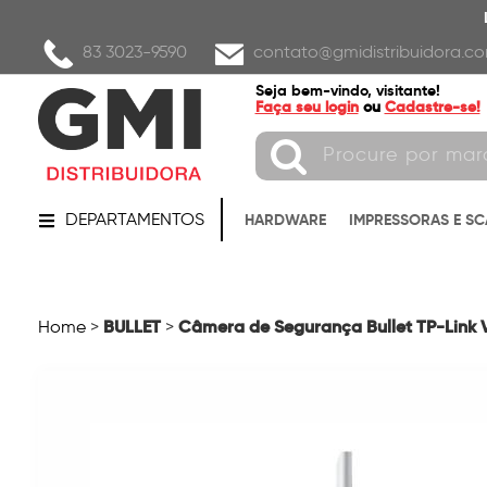
83 3023-9590
contato@gmidistribuidora.co
Seja bem-vindo, visitante!
Faça seu login
ou
Cadastre-se!
DEPARTAMENTOS
HARDWARE
IMPRESSORAS E S
BULLET
Câmera de Segurança Bullet TP-Link VI
Home
>
>