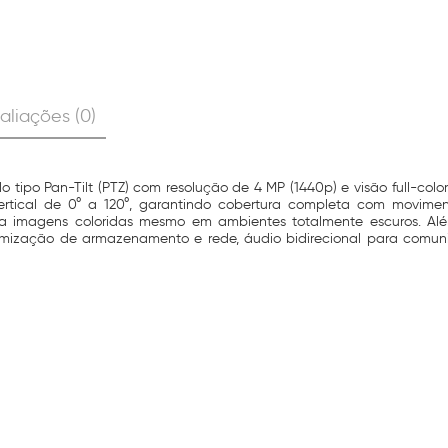
aliações (0)
ipo Pan-Tilt (PTZ) com resolução de 4 MP (1440p) e visão full-colo
 vertical de 0° a 120°, garantindo cobertura completa com movim
rega imagens coloridas mesmo em ambientes totalmente escuros. Alé
imização de armazenamento e rede, áudio bidirecional para comuni