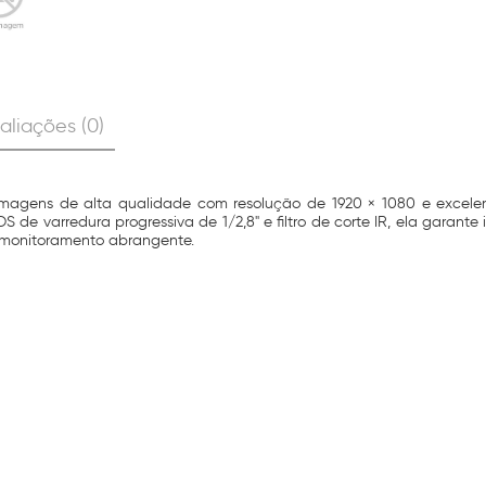
aliações (0)
imagens de alta qualidade com resolução de 1920 × 1080 e excel
 varredura progressiva de 1/2,8" e filtro de corte IR, ela garante i
 monitoramento abrangente.