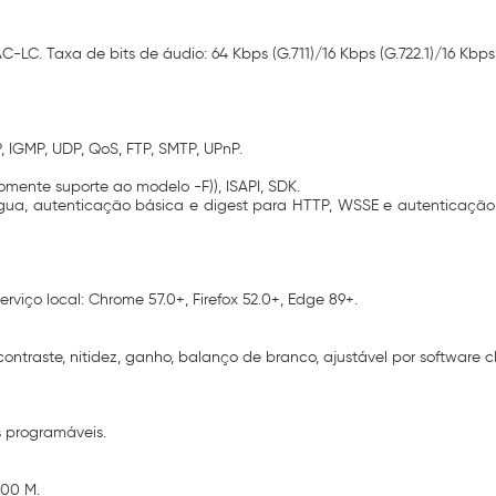
C-LC. Taxa de bits de áudio: 64 Kbps (G.711)/16 Kbps (G.722.1)/16 Kbp
, IGMP, UDP, QoS, FTP, SMTP, UPnP.
G (somente suporte ao modelo -F)), ISAPI, SDK.
ua, autenticação básica e digest para HTTP, WSSE e autenticação d
Serviço local: Chrome 57.0+, Firefox 52.0+, Edge 89+.
ontraste, nitidez, ganho, balanço de branco, ajustável por software
 programáveis.
100 M.