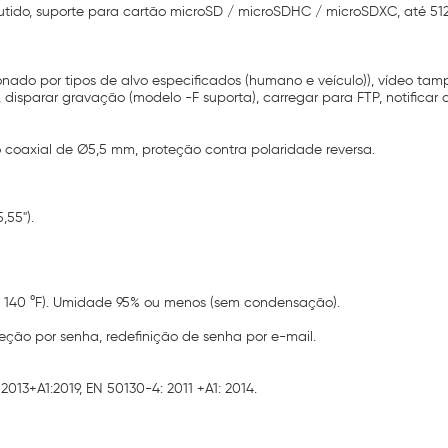
tido, suporte para cartão microSD / microSDHC / microSDXC, até 51
ado por tipos de alvo especificados (humano e veículo)), vídeo tam
isparar gravação (modelo -F suporta), carregar para FTP, notificar ce
o coaxial de Ø5,5 mm, proteção contra polaridade reversa.
,55").
 a 140 °F). Umidade 95% ou menos (sem condensação).
eção por senha, redefinição de senha por e-mail.
013+A1:2019, EN 50130-4: 2011 +A1: 2014.