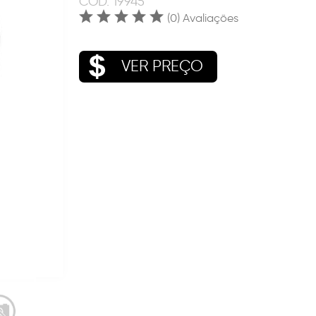
COD.
19945
(0) Avaliações
VER PREÇO