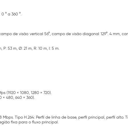
 0 ° a 360 °.
 campo de visão vertical 56°, campo de visão diagonal 129°. 4 mm, ca
 P: 53 m, Ø: 21 m, R: 10 m, I: 5 m.
 fps (1920 × 1080, 1280 × 720).
40 × 480, 640 × 360).
s. Tipo H.264: Perfil de linha de base, perfil principal, perfil alto. Ti
gião fixa para o fluxo principal.