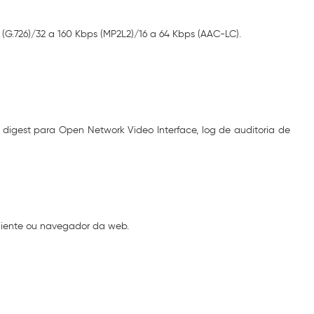
s (G.726)/32 a 160 Kbps (MP2L2)/16 a 64 Kbps (AAC-LC).
igest para Open Network Video Interface, log de auditoria de
 cliente ou navegador da web.