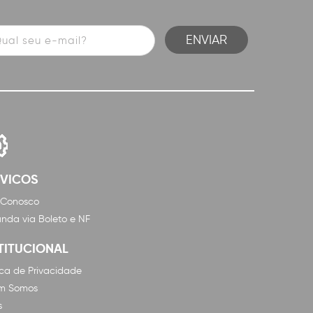
RVICOS
 Conosco
nda via Boleto e NF
TITUCIONAL
tica de Privacidade
m Somos
s