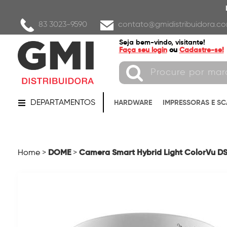
83 3023-9590
contato@gmidistribuidora.co
Seja bem-vindo, visitante!
Faça seu login
ou
Cadastre-se!
DEPARTAMENTOS
HARDWARE
IMPRESSORAS E S
DOME
Camera Smart Hybrid Light ColorVu DS-
Home
>
>