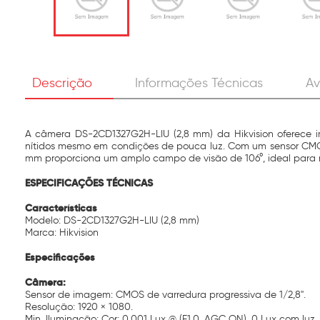
Descrição
Informações Técnicas
Av
A câmera DS-2CD1327G2H-LIU (2,8 mm) da Hikvision oferece 
nítidos mesmo em condições de pouca luz. Com um sensor CMOS de
mm proporciona um amplo campo de visão de 106°, ideal para
ESPECIFICAÇÕES TÉCNICAS
Características
Modelo: DS-2CD1327G2H-LIU (2,8 mm)
Marca: Hikvision
Especificações
Câmera:
Sensor de imagem: CMOS de varredura progressiva de 1/2,8".
Resolução: 1920 × 1080.
Min. Iluminação: Cor: 0,001 Lux @ (F1.0, AGC ON), 0 Lux com luz.