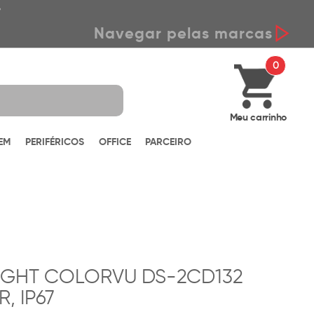
*
Navegar pelas marcas
0
Meu carrinho
EM
PERIFÉRICOS
OFFICE
PARCEIRO
IGHT COLORVU DS-2CD132
R, IP67