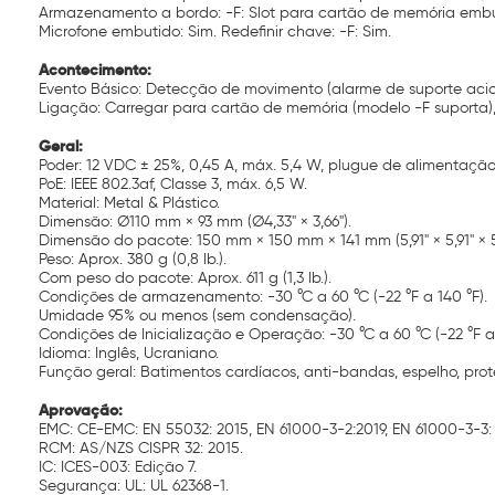
Armazenamento a bordo: -F: Slot para cartão de memória embu
Microfone embutido: Sim. Redefinir chave: -F: Sim.
Acontecimento:
Evento Básico: Detecção de movimento (alarme de suporte acion
Ligação: Carregar para cartão de memória (modelo -F suporta), d
Geral:
Poder: 12 VDC ± 25%, 0,45 A, máx. 5,4 W, plugue de alimentaçã
PoE: IEEE 802.3af, Classe 3, máx. 6,5 W.
Material: Metal & Plástico.
Dimensão: Ø110 mm × 93 mm (Ø4,33" × 3,66").
Dimensão do pacote: 150 mm × 150 mm × 141 mm (5,91" × 5,91" × 5
Peso: Aprox. 380 g (0,8 lb.).
Com peso do pacote: Aprox. 611 g (1,3 lb.).
Condições de armazenamento: -30 °C a 60 °C (-22 °F a 140 °F).
Umidade 95% ou menos (sem condensação).
Condições de Inicialização e Operação: -30 °C a 60 °C (-22 °F
Idioma: Inglês, Ucraniano.
Função geral: Batimentos cardíacos, anti-bandas, espelho, prot
Aprovação:
EMC: CE-EMC: EN 55032: 2015, EN 61000-3-2:2019, EN 61000-3-3: 2
RCM: AS/NZS CISPR 32: 2015.
IC: ICES-003: Edição 7.
Segurança: UL: UL 62368-1.