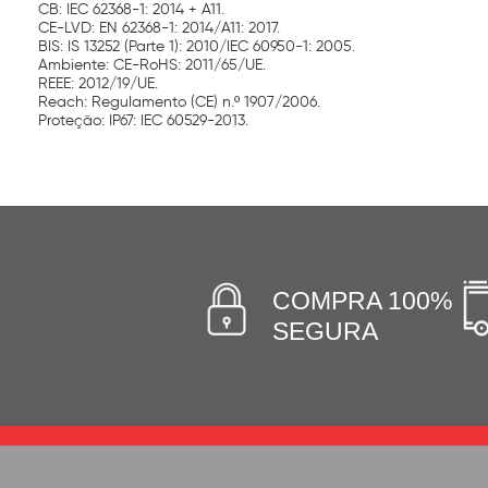
CB: IEC 62368-1: 2014 + A11.
CE-LVD: EN 62368-1: 2014/A11: 2017.
BIS: IS 13252 (Parte 1): 2010/IEC 60950-1: 2005.
Ambiente: CE-RoHS: 2011/65/UE.
REEE: 2012/19/UE.
Reach: Regulamento (CE) n.º 1907/2006.
Proteção: IP67: IEC 60529-2013.
COMPRA 100%
SEGURA