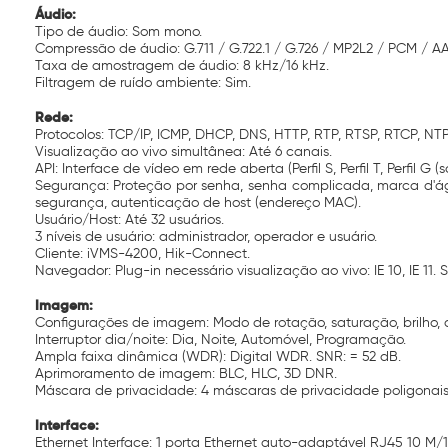
Áudio:
Tipo de áudio: Som mono.
Compressão de áudio: G.711 / G.722.1 / G.726 / MP2L2 / PCM / AA
Taxa de amostragem de áudio: 8 kHz/16 kHz.
Filtragem de ruído ambiente: Sim.
Rede:
Protocolos: TCP/IP, ICMP, DHCP, DNS, HTTP, RTP, RTSP, RTCP, NTP
Visualização ao vivo simultânea: Até 6 canais.
API: Interface de vídeo em rede aberta (Perfil S, Perfil T, Perfil 
Segurança: Proteção por senha, senha complicada, marca d'ág
segurança, autenticação de host (endereço MAC).
Usuário/Host: Até 32 usuários.
3 níveis de usuário: administrador, operador e usuário.
Cliente: iVMS-4200, Hik-Connect.
Navegador: Plug-in necessário visualização ao vivo: IE 10, IE 11. 
Imagem:
Configurações de imagem: Modo de rotação, saturação, brilho, c
Interruptor dia/noite: Dia, Noite, Automóvel, Programação.
Ampla faixa dinâmica (WDR): Digital WDR. SNR: = 52 dB.
Aprimoramento de imagem: BLC, HLC, 3D DNR.
Máscara de privacidade: 4 máscaras de privacidade poligonais
Interface:
Ethernet Interface: 1 porta Ethernet auto-adaptável RJ45 10 M/