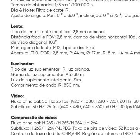
Tempo do obturador: 1/3 s a 1/100.000 s.
Dia & Noite: Filtro de corte IR.
Ajuste de ângulo: Pan: 0 ° a 360 °, inclinação: 0 ° a 75 °, rotação:
Lente:
Tipo de lente: Lente focal fixa, 2,8mm opcional.
Distância focal e FOV: 2,8 mm, campo de visão horizontal 106°,
de visão diagonal 103°.
Montagem da lente: M12. Tipo de íris: Fixo.
Abertura: F1.0. DORI: 2,8 mm, P: 44 m, Ø: 17 m, R: 8 m, I: 4 m. 4 mm,
Iluminador:
Tipo de luz suplementar: IR, luz branca.
Gama de luz suplementar: Até 30 m.
Luz de suplemento inteligente: Sim.
Comprimento de onda IR: 850 nm.
Vídeo:
Fluxo principal: 50 Hz: 25 fps (1920 × 1080, 1280 × 720). 60 Hz: 30
Sub-fluxo: 50 Hz: 25 fps (640 × 480, 640 × 360). 60 Hz: 30 fps (6
Compressão de vídeo:
Fluxo principal: H.265+/H.265/H.264+/H.264.
Subfluxo: H.265/H.264/MJPEG. Taxa de bits de vídeo: 32 Kbps a 8 Mbp
Controle de taxa de bits: CBR,VBR. Região de interesse (ROI): 1 re