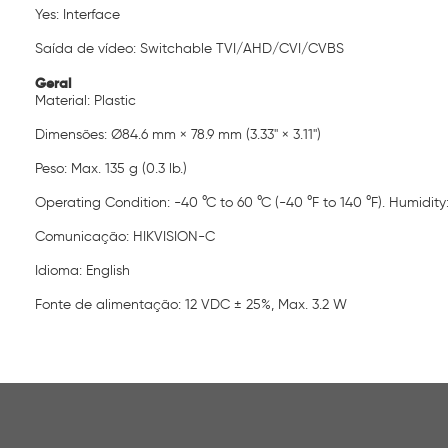
Yes: Interface
Saída de vídeo: Switchable TVI/AHD/CVI/CVBS
Geral
Material: Plastic
Dimensões: Ø84.6 mm × 78.9 mm (3.33'' × 3.11'')
Peso: Max. 135 g (0.3 lb.)
Operating Condition: -40 °C to 60 °C (-40 °F to 140 °F). Humidit
Comunicação: HIKVISION-C
Idioma: English
Fonte de alimentação: 12 VDC ± 25%, Max. 3.2 W