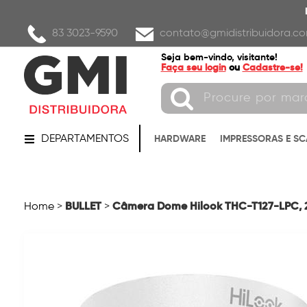
83 3023-9590
contato@gmidistribuidora.co
Seja bem-vindo, visitante!
Faça seu login
ou
Cadastre-se!
DEPARTAMENTOS
HARDWARE
IMPRESSORAS E S
BULLET
Câmera Dome Hilook THC-T127-LPC, 2M
Home
>
>