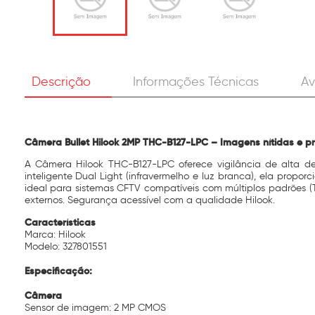
Descrição
Informações Técnicas
Av
O
Câmera Bullet Hilook 2MP THC-B127-LPC – Imagens nítidas e pro
ChatGPT
disse:
A Câmera Hilook THC-B127-LPC oferece vigilância de alta de
inteligente Dual Light (infravermelho e luz branca), ela propo
ideal para sistemas CFTV compatíveis com múltiplos padrões (
externos. Segurança acessível com a qualidade Hilook.
Características
Marca: Hilook
Modelo: 327801551
Especificação:
Câmera
Sensor de imagem: 2 MP CMOS