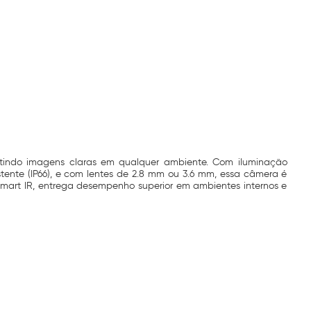
antindo imagens claras em qualquer ambiente. Com iluminação
istente (IP66), e com lentes de 2.8 mm ou 3.6 mm, essa câmera é
Smart IR, entrega desempenho superior em ambientes internos e