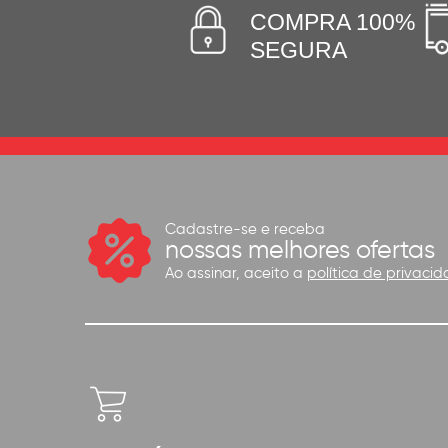
COMPRA 100%
SEGURA
Cadastre-se e receba
nossas melhores ofertas
Ao assinar, aceito a
política de privacid