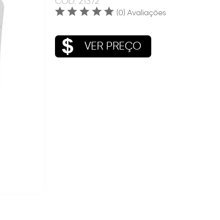
COD.
21372
(0) Avaliações
VER PREÇO