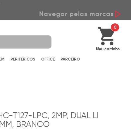
*
Navegar pelas marcas
0
Meu carrinho
EM
PERIFÉRICOS
OFFICE
PARCEIRO
-T127-LPC, 2MP, DUAL LI
3.6MM, BRANCO