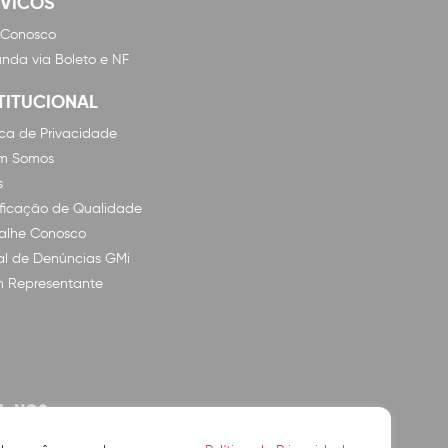
RVICOS
 Conosco
nda via Boleto e NF
TITUCIONAL
tica de Privacidade
m Somos
s
ificação de Qualidade
alhe Conosco
l de Denúncias GMi
n Representante
A-NOS