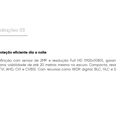
aliações (0)
teção eficiente dia e noite
finição com sensor de 2MP e resolução Full HD (1920x1080), gar
rciona visibilidade de até 20 metros mesmo no escuro. Compacta, res
TVI, AHD, CVI e CVBS). Com recursos como WDR digital, BLC, HLC e 