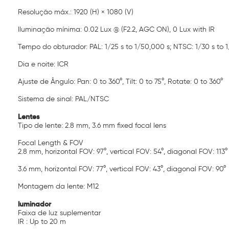
Resolução máx.: 1920 (H) × 1080 (V)
Iluminação mínima: 0.02 Lux @ (F2.2, AGC ON), 0 Lux with IR
Tempo do obturador: PAL: 1/25 s to 1/50,000 s; NTSC: 1/30 s to 
Dia e noite: ICR
Ajuste de Ângulo: Pan: 0 to 360°, Tilt: 0 to 75°, Rotate: 0 to 360°
Sistema de sinal: PAL/NTSC
Lentes
Tipo de lente: 2.8 mm, 3.6 mm fixed focal lens
Focal Length & FOV
2.8 mm, horizontal FOV: 97°, vertical FOV: 54°, diagonal FOV: 113°
3.6 mm, horizontal FOV: 77°, vertical FOV: 43°, diagonal FOV: 90°
Montagem da lente: M12
luminador
Faixa de luz suplementar
IR : Up to 20 m