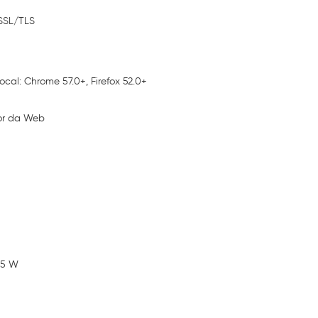
 SSL/TLS
ocal: Chrome 57.0+, Firefox 52.0+
dor da Web
,5 W