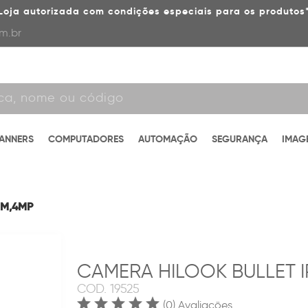
Loja autorizada com condições especiais para os produtos
m.br
CANNERS
COMPUTADORES
AUTOMAÇÃO
SEGURANÇA
IMAG
MM,4MP
CAMERA HILOOK BULLET I
COD.
19525
(0) Avaliações