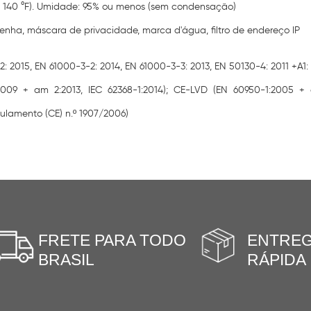
 a 140 °F). Umidade: 95% ou menos (sem condensação)
senha, máscara de privacidade, marca d'água, filtro de endereço IP
 2015, EN 61000-3-2: 2014, EN 61000-3-3: 2013, EN 50130-4: 2011 +A1: 
09 + am 2:2013, IEC 62368-1:2014); CE-LVD (EN 60950-1:2005 + am
ulamento (CE) n.º 1907/2006)
FRETE PARA TODO
ENTRE
BRASIL
RÁPIDA