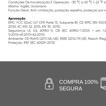
Condições De Inicialização E Operação: -30 °C a 60 °C (-22 °F
Idioma: Inglês, Ucraniano
Função Geral: Anti-cintilação, pulsação, espelho, proteção por 
Aprovação
EMC: FCC SDoC (47 CFR Parte 15, Subparte B); CE-EMC (EN 55032:
2016); KC (KN 32: 2015, KN 35: 2015)
Segurança: UL (UL 60950-1); CB (IEC 60950-1:2005 + am 1:20
1):2010+A1:2013+A2:2015)
Ambiente: CE-RoHS (2011/65/UE); REEE (2012/19/UE); Reach (Reg
Proteção: IP67 (IEC 60529-2013)
COMPRA 100%
SEGURA