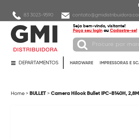
83 3023-9590
contato@gmidistribuidora.co
Seja bem-vindo, visitante!
Faça seu login
ou
Cadastre-se!
DEPARTAMENTOS
HARDWARE
IMPRESSORAS E S
BULLET
Camera Hilook Bullet IPC-B140H, 2,8
Home
>
>