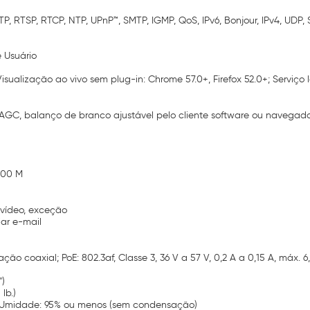
P, RTSP, RTCP, NTP, UPnP™, SMTP, IGMP, QoS, IPv6, Bonjour, IPv4, UDP,
e Usuário
sualização ao vivo sem plug-in: Chrome 57.0+, Firefox 52.0+; Serviço l
z, AGC, balanço de branco ajustável pelo cliente software ou navega
100 M
 vídeo, exceção
iar e-mail
ão coaxial; PoE: 802.3af, Classe 3, 36 V a 57 V, 0,2 A a 0,15 A, máx. 6
")
lb.)
). Umidade: 95% ou menos (sem condensação)