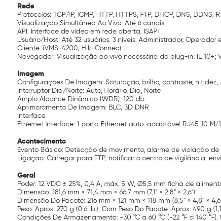
Rede
Protocolos: TCP/IP, ICMP, HTTP, HTTPS, FTP, DHCP, DNS, DDNS, RT
Visualização Simultânea Ao Vivo: Até 6 canais
API: Interface de vídeo em rede aberta, ISAPI
Usuário/Host: Até 32 usuários. 3 níveis: Administrador, Operador 
Cliente: iVMS-4200, Hik-Connect
Navegador: Visualização ao vivo necessária do plug-in: IE 10+; Vi
Imagem
Configurações De Imagem: Saturação, brilho, contraste, nitide
Interruptor Dia/Noite: Auto, Horário, Dia, Noite
Amplo Alcance Dinâmico (WDR): 120 db
Aprimoramento De Imagem: BLC, 3D DNR
Interface
Ethernet Interface: 1 porta Ethernet auto-adaptável RJ45 10 M/
Acontecimento
Evento Básico: Detecção de movimento, alarme de violação de
Ligação: Carregar para FTP, notificar o centro de vigilância, env
Geral
Poder: 12 VDC ± 25%, 0,4 A, máx. 5 W, Ø5,5 mm ficha de alimentaç
Dimensão: 181,6 mm × 71,4 mm × 66,7 mm (7,1" × 2,8" × 2,6")
Dimensão Do Pacote: 216 mm × 121 mm × 118 mm (8,5" × 4,8" × 4,6
Peso: Aprox. 270 g (0,6 lb.); Com Peso Do Pacote: Aprox. 490 g (1,1 
Condições De Armazenamento: -30 °C a 60 °C (-22 °F a 140 °F