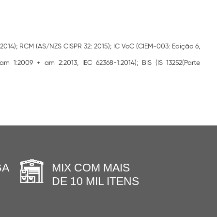
2014); RCM (AS/NZS CISPR 32: 2015); IC VoC (CIEM-003: Edição 6,
 1:2009 + am 2:2013, IEC 62368-1:2014); BIS (IS 13252(Parte
GA
MIX COM MAIS
DE 10 MIL ITENS