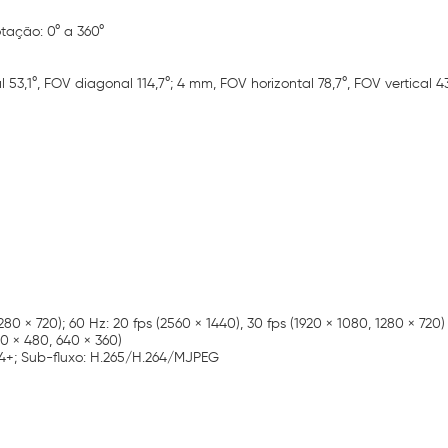
otação: 0° a 360°
 53,1°, FOV diagonal 114,7°; 4 mm, FOV horizontal 78,7°, FOV vertical 43
1280 × 720); 60 Hz: 20 fps (2560 × 1440), 30 fps (1920 × 1080, 1280 × 720)
40 × 480, 640 × 360)
64+; Sub-fluxo: H.265/H.264/MJPEG