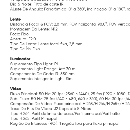
Dia & Noite: Filtro de corte IR
Ajuste De Ângulo: Panorâmica: 0° a 360°, inclinação: 0° a 180°, r
Lente
Distância Focal & FOV: 2,8 mm, FOV horizontal 98,0°, FOV vertical
Montagem Da Lente: M12
Foco: Fixo
Abertura: F2.0
Tipo De Lente: Lente focal fixa, 2,8 mm
Tipo De Íris: Fixo
Iluminador
Suplemento Tipo Light: RI
Suplemento Light Range: Até 30 m
Comprimento De Onda IR: 850 nm
Suplemento Inteligente Light: Sim
Vídeo
Fluxo Principal: 50 Hz: 20 fps (2560 × 1440), 25 fps (1920 × 1080, 
Sub-Fluxo: 50 Hz: 25 fps (640 × 480, 640 × 360); 60 Hz: 30 fps (6
Compressão De Vídeo: Fluxo principal: H.265/H.264/H.265+/H.2
Taxa De Bits De Vídeo: 32 Kbps até 8 Mbps
Tipo H.264: Perfil de linha de base/Perfil principal/Perfil alto
Tipo H.265: Perfil Principal
Região De Interesse (ROI): 1 região fixa para fluxo principal