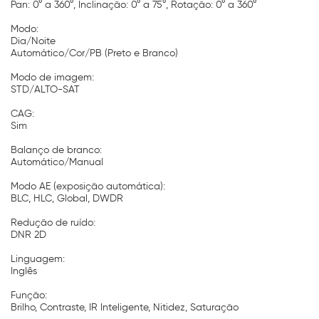
Pan: 0° a 360°, Inclinação: 0° a 75°, Rotação: 0° a 360°
Modo:
Dia/Noite
Automático/Cor/PB (Preto e Branco)
Modo de imagem:
STD/ALTO-SAT
CAG:
Sim
Balanço de branco:
Automático/Manual
Modo AE (exposição automática):
BLC, HLC, Global, DWDR
Redução de ruído:
DNR 2D
Linguagem:
Inglês
Função:
Brilho, Contraste, IR Inteligente, Nitidez, Saturação