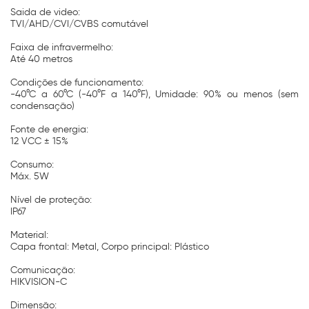
Saida de video:
TVI/AHD/CVI/CVBS comutável
Faixa de infravermelho:
Até 40 metros
Condições de funcionamento:
-40°C a 60°C (-40°F a 140°F), Umidade: 90% ou menos (sem
condensação)
Fonte de energia:
12 VCC ± 15%
Consumo:
Máx. 5W
Nível de proteção:
IP67
Material:
Capa frontal: Metal, Corpo principal: Plástico
Comunicação:
HIKVISION-C
Dimensão: