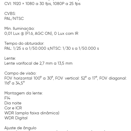
CVI: 1920 × 1080 a 30 fps, 1080P a 25 fps
CVBS:
PAL/NTSC
Min. Iluminação:
0,01 Lux @ (F1.6, AGC ON), 0 Lux com IR
Tempo do obturador:
PAL: 1/25 s a 1/50.000 s;NTSC: 1/30 s a 1/50.000 s
Lente:
Lente varifocal de 2,7 mm a 13,5 mm
Campo de visão:
FOV horizontal 100° a 30°, FOV vertical: 52° a 17°, FOV diagonal:
116° a 34,5°
Montagem da lente:
F14
Dia noite
Cor e ICR
WDR (ampla faixa dinâmica)
WDR Digital
Ajuste de ângulo