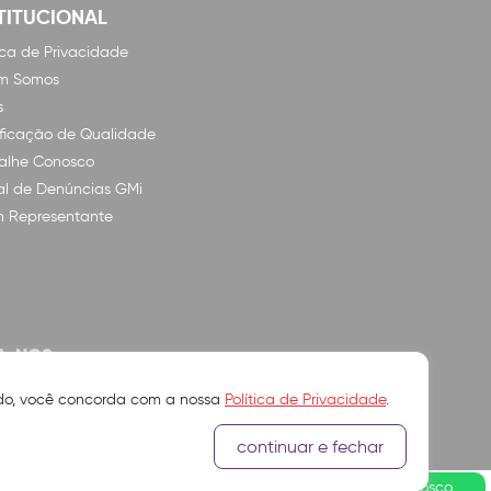
TITUCIONAL
tica de Privacidade
m Somos
s
ificação de Qualidade
alhe Conosco
l de Denúncias GMi
n Representante
A-NOS
ando, você concorda com a nossa
Política de Privacidade
.
continuar e fechar
Fale Conosco