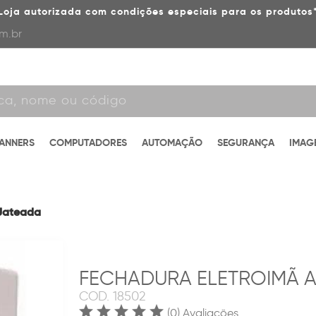
Loja autorizada com condições especiais para os produtos
m.br
CANNERS
COMPUTADORES
AUTOMAÇÃO
SEGURANÇA
IMAG
 Jateada
FECHADURA ELETROIMÃ AG
COD.
18502
(0) Avaliações