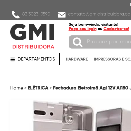
83 3023-9590
contato@gmidistribuidora.co
Seja bem-vindo, visitante!
Faça seu login
ou
Cadastre-se!
DEPARTAMENTOS
HARDWARE
IMPRESSORAS E S
ELÉTRICA
Fechadura Eletroimã Agl 12V Al180
Home
>
>