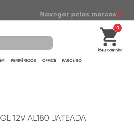
*
Navegar pelas marcas
0
Meu carrinho
EM
PERIFÉRICOS
OFFICE
PARCEIRO
L 12V AL180 JATEADA