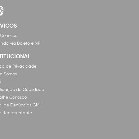
RVICOS
 Conosco
nda via Boleto e NF
TITUCIONAL
tica de Privacidade
m Somos
s
ificação de Qualidade
alhe Conosco
l de Denúncias GMi
n Representante