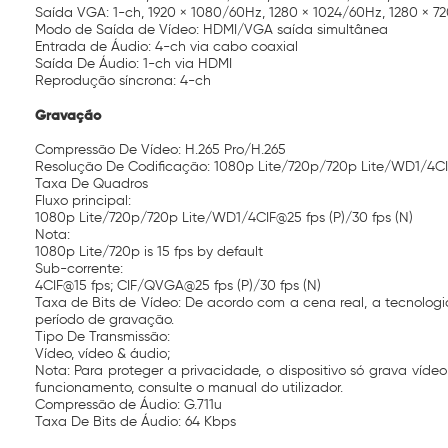
Saída VGA: 1-ch, 1920 × 1080/60Hz, 1280 × 1024/60Hz, 1280 × 7
Modo de Saída de Vídeo: HDMI/VGA saída simultânea
Entrada de Áudio: 4-ch via cabo coaxial
Saída De Áudio: 1-ch via HDMI
Reprodução síncrona: 4-ch
Gravação
Compressão De Vídeo: H.265 Pro/H.265
Resolução De Codificação: 1080p Lite/720p/720p Lite/WD1/4
Taxa De Quadros
Fluxo principal:
1080p Lite/720p/720p Lite/WD1/4CIF@25 fps (P)/30 fps (N)
Nota:
1080p Lite/720p is 15 fps by default
Sub-corrente:
4CIF@15 fps; CIF/QVGA@25 fps (P)/30 fps (N)
Taxa de Bits de Vídeo: De acordo com a cena real, a tecnolog
período de gravação.
Tipo De Transmissão:
Vídeo, vídeo & áudio;
Nota: Para proteger a privacidade, o dispositivo só grava víd
funcionamento, consulte o manual do utilizador.
Compressão de Áudio: G.711u
Taxa De Bits de Áudio: 64 Kbps