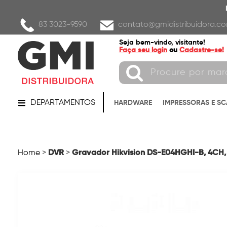
83 3023-9590
contato@gmidistribuidora.co
Seja bem-vindo, visitante!
Faça seu login
ou
Cadastre-se!
DEPARTAMENTOS
HARDWARE
IMPRESSORAS E S
DVR
Gravador Hikvision DS-E04HGHI-B, 4CH, 1
Home
>
>