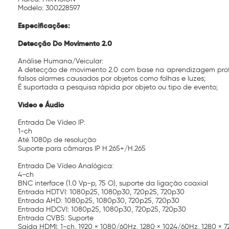
Modelo: 300228597
Especificações:
Detecção Do Movimento 2.0
Análise Humana/Veicular:
A detecção de movimento 2.0 com base na aprendizagem profund
falsos alarmes causados por objetos como folhas e luzes;
É suportada a pesquisa rápida por objeto ou tipo de evento;
Vídeo e Áudio
Entrada De Vídeo IP:
1-ch
Até 1080p de resolução
Suporte para câmaras IP H.265+/H.265
Entrada De Vídeo Analógica:
4-ch
BNC interface (1.0 Vp-p, 75 O), suporte da ligação coaxial
Entrada HDTVI: 1080p25, 1080p30, 720p25, 720p30
Entrada AHD: 1080p25, 1080p30, 720p25, 720p30
Entrada HDCVI: 1080p25, 1080p30, 720p25, 720p30
Entrada CVBS: Suporte
Saída HDMI: 1-ch, 1920 × 1080/60Hz, 1280 × 1024/60Hz, 1280 × 