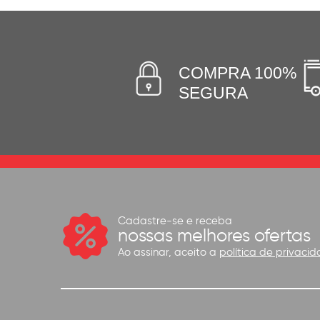
COMPRA 100%
SEGURA
Cadastre-se e receba
nossas melhores ofertas
Ao assinar, aceito a
política de privacid