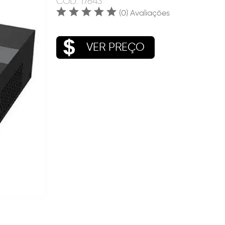
COD.
17643
(0) Avaliações
VER PREÇO