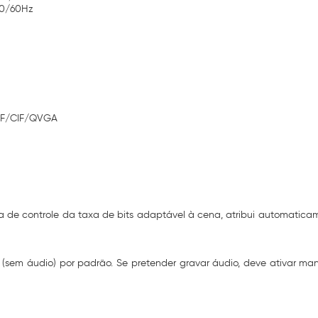
20/60Hz
CIF/CIF/QVGA
ia de controle da taxa de bits adaptável à cena, atribui automatica
eo (sem áudio) por padrão. Se pretender gravar áudio, deve ativar 