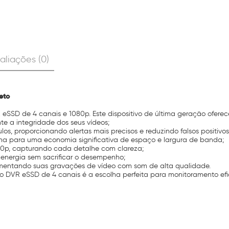
aliações (0)
eto
 eSSD de 4 canais e 1080p. Este dispositivo de última geração oferec
e a integridade dos seus vídeos;
os, proporcionando alertas mais precisos e reduzindo falsos positivos
na para uma economia significativa de espaço e largura de banda;
1080p, capturando cada detalhe com clareza;
 energia sem sacrificar o desempenho;
mentando suas gravações de vídeo com som de alta qualidade.
VR eSSD de 4 canais é a escolha perfeita para monitoramento efica