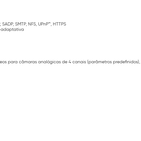
, SADP, SMTP, NFS, UPnP™, HTTPS
o-adaptativa
os para câmaras analógicas de 4 canais (parâmetros predefinidos), 