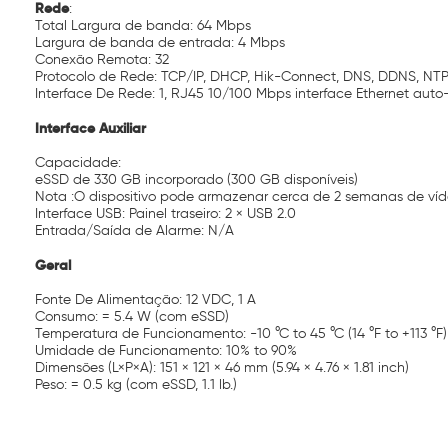
Rede
:
Total Largura de banda: 64 Mbps
Largura de banda de entrada: 4 Mbps
Conexão Remota: 32
Protocolo de Rede: TCP/IP, DHCP, Hik-Connect, DNS, DDNS, NTP
Interface De Rede: 1, RJ45 10/100 Mbps interface Ethernet aut
Interface Auxiliar
Capacidade:
eSSD de 330 GB incorporado (300 GB disponíveis)
Nota :O dispositivo pode armazenar cerca de 2 semanas de víde
Interface USB: Painel traseiro: 2 × USB 2.0
Entrada/Saída de Alarme: N/A
Geral
Fonte De Alimentação: 12 VDC, 1 A
Consumo: = 5.4 W (com eSSD)
Temperatura de Funcionamento: -10 °C to 45 °C (14 °F to +113 °F)
Umidade de Funcionamento: 10% to 90%
Dimensões (L×P×A): 151 × 121 × 46 mm (5.94 × 4.76 × 1.81 inch)
Peso: = 0.5 kg (com eSSD, 1.1 lb.)