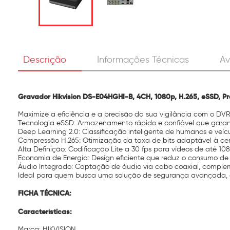
Descrição
Informações Técnicas
Av
Gravador Hikvision DS-E04HGHI-B, 4CH, 1080p, H.265, eSSD, Pr
Maximize a eficiência e a precisão da sua vigilância com o DVR
Tecnologia eSSD: Armazenamento rápido e confiável que garant
Deep Learning 2.0: Classificação inteligente de humanos e veícul
Compressão H.265: Otimização da taxa de bits adaptável à ce
Alta Definição: Codificação Lite a 30 fps para vídeos de até 
Economia de Energia: Design eficiente que reduz o consumo de
Áudio Integrado: Captação de áudio via cabo coaxial, comple
Ideal para quem busca uma solução de segurança avançada, o D
FICHA TÉCNICA:
Características:
Marca: HIKVISION