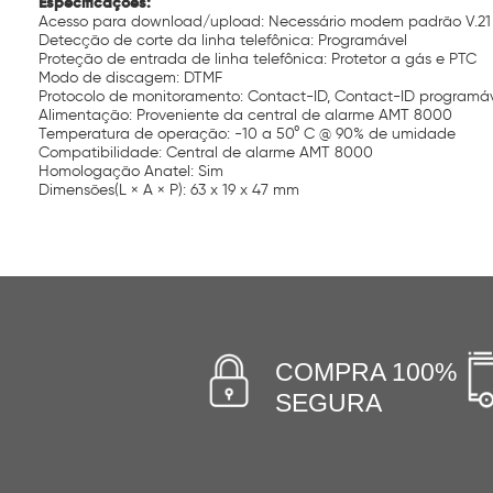
Especificações:
Acesso para download/upload: Necessário modem padrão V.21
Detecção de corte da linha telefônica: Programável
Proteção de entrada de linha telefônica: Protetor a gás e PTC
Modo de discagem: DTMF
Protocolo de monitoramento: Contact-ID, Contact-ID programá
Alimentação: Proveniente da central de alarme AMT 8000
Temperatura de operação: -10 a 50° C @ 90% de umidade
Compatibilidade: Central de alarme AMT 8000
Homologação Anatel: Sim
Dimensões(L × A × P): 63 x 19 x 47 mm
COMPRA 100%
SEGURA