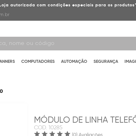
Loja autorizada com condições especiais para os produtos
m.br
CANNERS
COMPUTADORES
AUTOMAÇÃO
SEGURANÇA
IMAG
00
MÓDULO DE LINHA TELEF
COD.
10285
(0) Avaliações