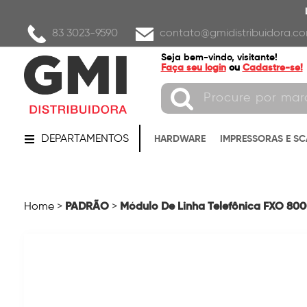
83 3023-9590
contato@gmidistribuidora.co
Seja bem-vindo, visitante!
Faça seu login
ou
Cadastre-se!
DEPARTAMENTOS
HARDWARE
IMPRESSORAS E S
PADRÃO
Módulo De Linha Telefônica FXO 80
Home
>
>