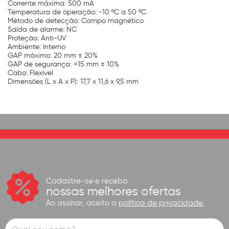
Corrente máxima: 500 mA
Temperatura de operação: -10 ºC a 50 ºC
Método de detecção: Campo magnético
Saída de alarme: NC
Proteção: Anti-UV
Ambiente: Interno
GAP máximo: 20 mm ± 20%
GAP de segurança: =15 mm ± 10%
Cabo: Flexível
Dimensões (L x A x P): 17,7 x 11,6 x 9,5 mm
Cadastre-se e receba
nossas melhores ofertas
Ao assinar, aceito a
política de privacidade.