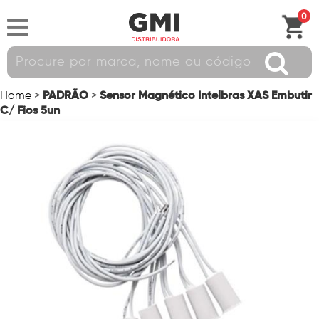
0
PADRÃO
Sensor Magnético Intelbras XAS Embutir
Home
>
>
C/ Fios 5un