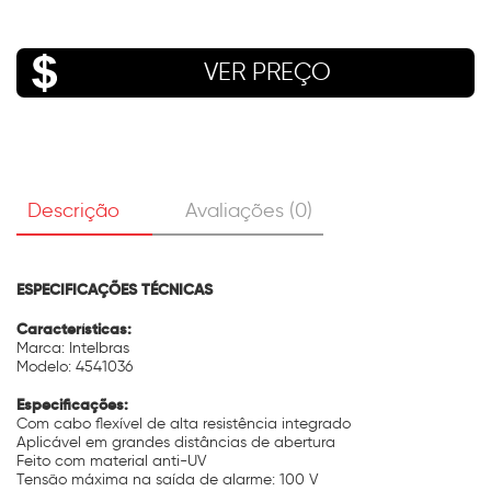
VER PREÇO
Descrição
Avaliações (0)
ESPECIFICAÇÕES TÉCNICAS
Características:
Marca: Intelbras
Modelo: 4541036
Especificações:
Com cabo flexível de alta resistência integrado
Aplicável em grandes distâncias de abertura
Feito com material anti-UV
Tensão máxima na saída de alarme: 100 V