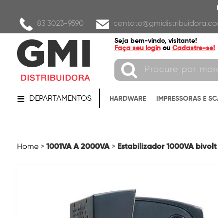
83 3023-9590
contato@gmidistribuidora.co
Seja bem-vindo, visitante!
Faça seu login
ou
Cadastre-se!
DEPARTAMENTOS
HARDWARE
IMPRESSORAS E S
1001VA A 2000VA
Estabilizador 1000VA bivolt 
Home
>
>