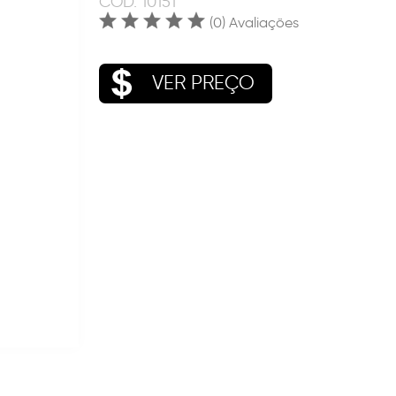
COD.
10151
(0) Avaliações
VER PREÇO