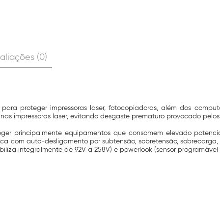
aliações (0)
ara proteger impressoras laser, fotocopiadoras, além dos compu
nas impressoras laser, evitando desgaste prematuro provocado pelos 
teger principalmente equipamentos que consomem elevado potencia e
nica com auto-desligamento por subtensão, sobretensão, sobrecarga,
abiliza integralmente de 92V a 258V) e powerlook (sensor programável