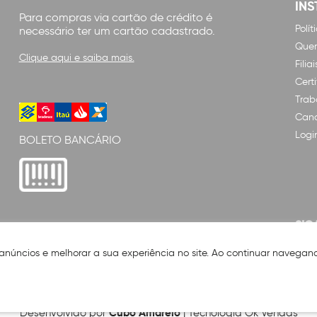
INS
Para compras via cartão de crédito é
Polí
necessário ter um cartão cadastrado.
Que
Clique aqui e saiba mais.
Filiai
Cert
Trab
Cana
Logi
BOLETO BANCÁRIO
SIG
 anúncios e melhorar a sua experiência no site. Ao continuar naveg
Cubo Amarelo
Desenvolvido por
| Tecnologia Ok Vendas