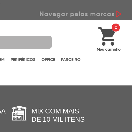
*
Navegar pelas marcas
0
Meu carrinho
EM
PERIFÉRICOS
OFFICE
PARCEIRO
GA
MIX COM MAIS
DE 10 MIL ITENS