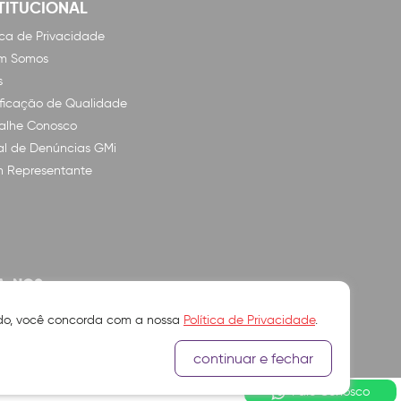
TITUCIONAL
tica de Privacidade
m Somos
s
ificação de Qualidade
alhe Conosco
l de Denúncias GMi
n Representante
A-NOS
ando, você concorda com a nossa
Política de Privacidade
.
continuar e fechar
Fale Conosco