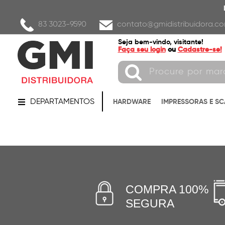
83 3023-9590
contato@gmidistribuidora.co
Seja bem-vindo, visitante!
Faça seu login
ou
Cadastre-se!
DEPARTAMENTOS
HARDWARE
IMPRESSORAS E S
COMPRA 100%
SEGURA