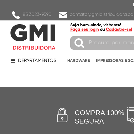
83 3023-9590
contato@gmidistribuidora.co
Seja bem-vindo, visitante!
Faça seu login
ou
Cadastre-se!
DEPARTAMENTOS
HARDWARE
IMPRESSORAS E S
COMPRA 100%
SEGURA