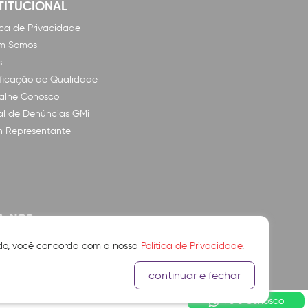
TITUCIONAL
tica de Privacidade
m Somos
s
ificação de Qualidade
alhe Conosco
l de Denúncias GMi
n Representante
A-NOS
ando, você concorda com a nossa
Política de Privacidade
.
continuar e fechar
Fale Conosco