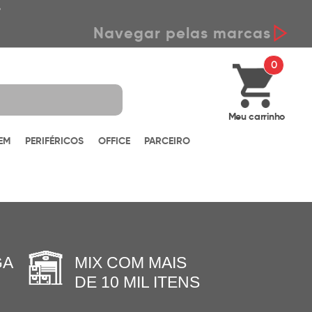
*
Navegar pelas marcas
0
Meu carrinho
EM
PERIFÉRICOS
OFFICE
PARCEIRO
GA
MIX COM MAIS
DE 10 MIL ITENS