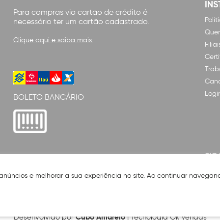
INS
Para compras via cartão de crédito é
Polí
necessário ter um cartão cadastrado.
Que
Clique aqui e saiba mais.
Filiai
Cert
Trab
Cana
Logi
BOLETO BANCÁRIO
SIG
 anúncios e melhorar a sua experiência no site. Ao continuar naveg
Cubo Amarelo
Desenvolvido por
| Tecnologia Ok Vendas