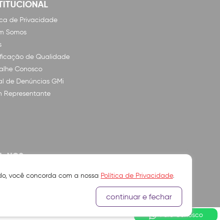
TITUCIONAL
tica de Privacidade
m Somos
s
ificação de Qualidade
alhe Conosco
l de Denúncias GMi
n Representante
A-NOS
ando, você concorda com a nossa
Política de Privacidade
.
continuar e fechar
Fale Conosco