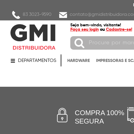
83 3023-9590
contato@gmidistribuidora.co
Seja bem-vindo, visitante!
Faça seu login
ou
Cadastre-se!
DEPARTAMENTOS
HARDWARE
IMPRESSORAS E S
COMPRA 100%
SEGURA