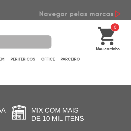
*
Navegar pelas marcas
0
Meu carrinho
EM
PERIFÉRICOS
OFFICE
PARCEIRO
GA
MIX COM MAIS
DE 10 MIL ITENS