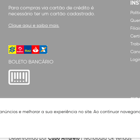
INS
Para compras via cartão de crédito é
Polí
necessário ter um cartão cadastrado.
Que
Clique aqui e saiba mais.
Filiai
Cert
Trab
Cana
Logi
BOLETO BANCÁRIO
SIG
 anúncios e melhorar a sua experiência no site. Ao continuar naveg
Cubo Amarelo
Desenvolvido por
| Tecnologia Ok Vendas