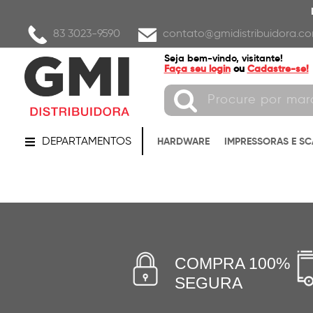
83 3023-9590
contato@gmidistribuidora.co
Seja bem-vindo, visitante!
Faça seu login
ou
Cadastre-se!
DEPARTAMENTOS
HARDWARE
IMPRESSORAS E S
COMPRA 100%
SEGURA