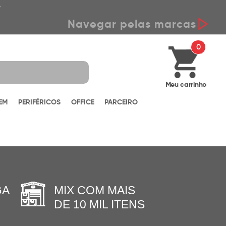
*
Navegar pelas marcas
0
Meu carrinho
EM
PERIFÉRICOS
OFFICE
PARCEIRO
GA
MIX COM MAIS
DE 10 MIL ITENS