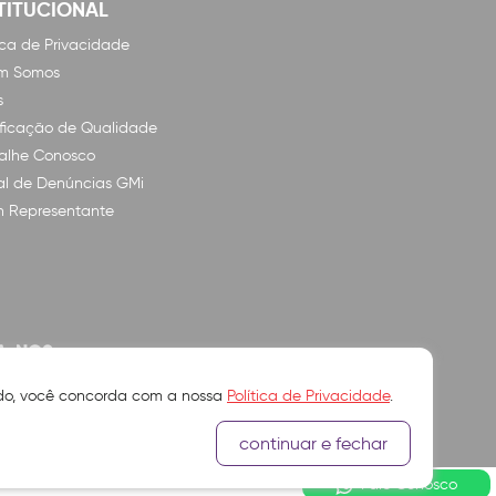
TITUCIONAL
tica de Privacidade
m Somos
s
ificação de Qualidade
alhe Conosco
l de Denúncias GMi
n Representante
A-NOS
ando, você concorda com a nossa
Política de Privacidade
.
continuar e fechar
Fale Conosco