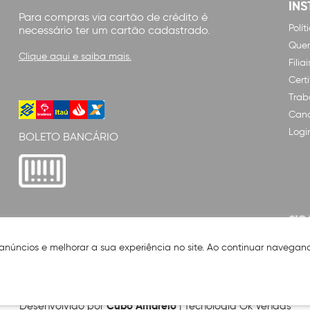
INS
Para compras via cartão de crédito é
Polí
necessário ter um cartão cadastrado.
Que
Clique aqui e saiba mais.
Filiai
Cert
Trab
Cana
Logi
BOLETO BANCÁRIO
SIG
 anúncios e melhorar a sua experiência no site. Ao continuar naveg
Cubo Amarelo
Desenvolvido por
| Tecnologia Ok Vendas