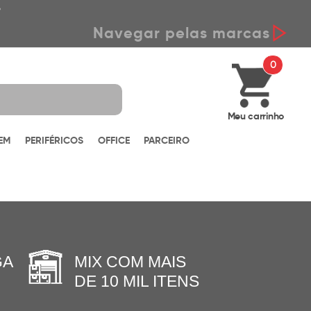
*
Navegar pelas marcas
0
Meu carrinho
EM
PERIFÉRICOS
OFFICE
PARCEIRO
GA
MIX COM MAIS
DE 10 MIL ITENS