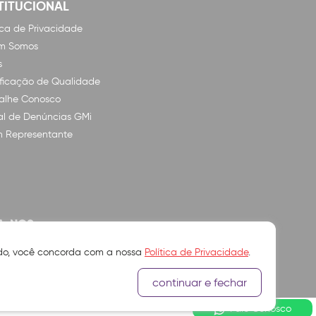
TITUCIONAL
tica de Privacidade
m Somos
s
ificação de Qualidade
alhe Conosco
l de Denúncias GMi
n Representante
A-NOS
ando, você concorda com a nossa
Política de Privacidade
.
continuar e fechar
Fale Conosco