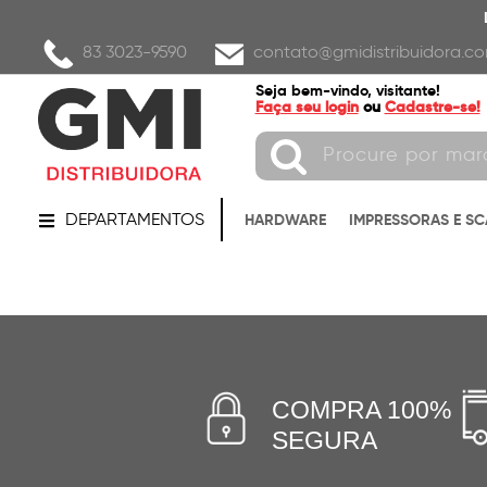
83 3023-9590
contato@gmidistribuidora.co
Seja bem-vindo, visitante!
Faça seu login
ou
Cadastre-se!
DEPARTAMENTOS
HARDWARE
IMPRESSORAS E S
COMPRA 100%
SEGURA