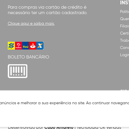
INS
Para compras via cartão de crédito é
Polí
necessário ter um cartão cadastrado.
Que
Clique aqui e saiba mais.
Filiai
Cert
Trab
Cana
Logi
BOLETO BANCÁRIO
SIG
 anúncios e melhorar a sua experiência no site. Ao continuar naveg
Cubo Amarelo
Desenvolvido por
| Tecnologia Ok Vendas