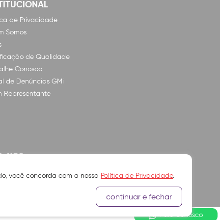
TITUCIONAL
tica de Privacidade
m Somos
s
ificação de Qualidade
alhe Conosco
l de Denúncias GMi
n Representante
A-NOS
ando, você concorda com a nossa
Política de Privacidade
.
continuar e fechar
Fale Conosco