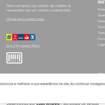
INS
Para compras via cartão de crédito é
Polí
necessário ter um cartão cadastrado.
Que
Clique aqui e saiba mais.
Filiai
Cert
Trab
Cana
Logi
BOLETO BANCÁRIO
SIG
 anúncios e melhorar a sua experiência no site. Ao continuar naveg
Cubo Amarelo
Desenvolvido por
| Tecnologia Ok Vendas