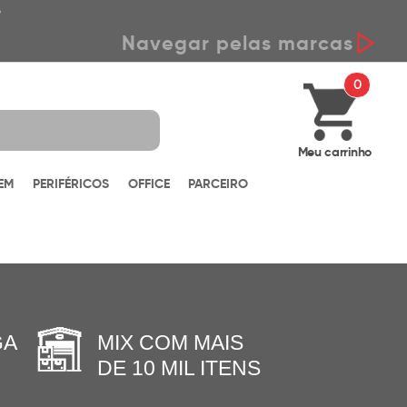
*
Navegar pelas marcas
0
Meu carrinho
EM
PERIFÉRICOS
OFFICE
PARCEIRO
GA
MIX COM MAIS
DE 10 MIL ITENS