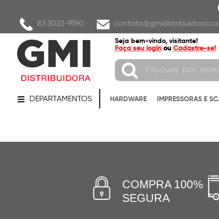
83 3023-9590
contato@gmidistribuidora.co
Seja bem-vindo, visitante!
Faça seu login
ou
Cadastre-se!
DEPARTAMENTOS
HARDWARE
IMPRESSORAS E S
COMPRA 100%
SEGURA