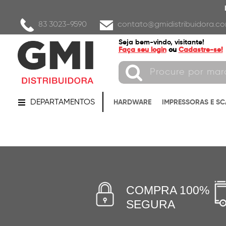
83 3023-9590
contato@gmidistribuidora.co
Seja bem-vindo, visitante!
Faça seu login
ou
Cadastre-se!
DEPARTAMENTOS
HARDWARE
IMPRESSORAS E S
COMPRA 100%
SEGURA