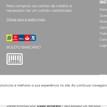
INS
Para compras via cartão de crédito é
Polí
necessário ter um cartão cadastrado.
Que
Clique aqui e saiba mais.
Filiai
Cert
Trab
Cana
Logi
BOLETO BANCÁRIO
SIG
 anúncios e melhorar a sua experiência no site. Ao continuar naveg
Cubo Amarelo
Desenvolvido por
| Tecnologia Ok Vendas