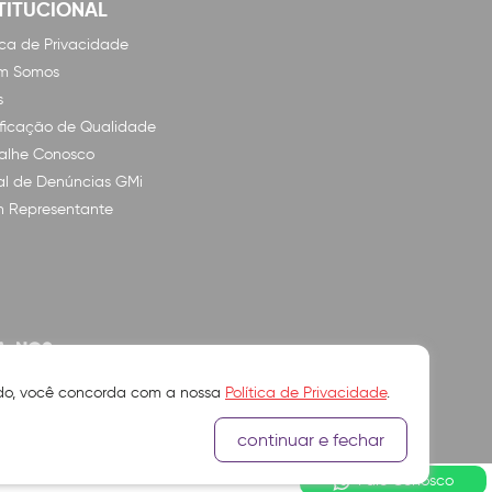
TITUCIONAL
tica de Privacidade
m Somos
s
ificação de Qualidade
alhe Conosco
l de Denúncias GMi
n Representante
A-NOS
ando, você concorda com a nossa
Política de Privacidade
.
continuar e fechar
Fale Conosco