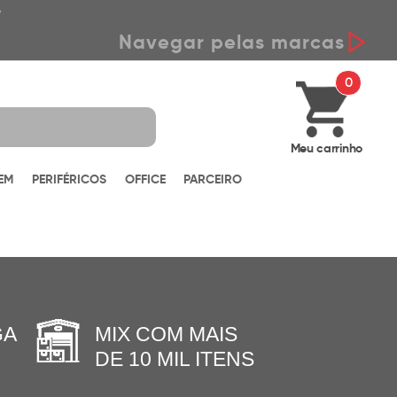
*
Navegar pelas marcas
0
Meu carrinho
EM
PERIFÉRICOS
OFFICE
PARCEIRO
GA
MIX COM MAIS
DE 10 MIL ITENS