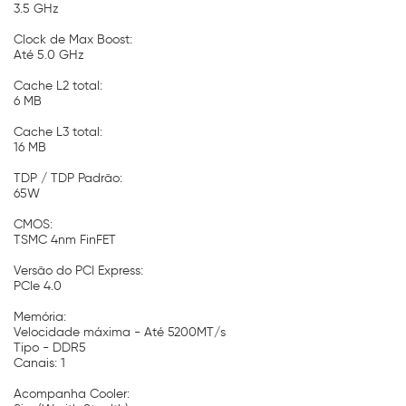
3.5 GHz
Clock de Max Boost:
Até 5.0 GHz
Cache L2 total:
6 MB
Cache L3 total:
16 MB
TDP / TDP Padrão:
65W
CMOS:
TSMC 4nm FinFET
Versão do PCI Express:
PCIe 4.0
Memória:
Velocidade máxima - Até 5200MT/s
Tipo - DDR5
Canais: 1
Acompanha Cooler: