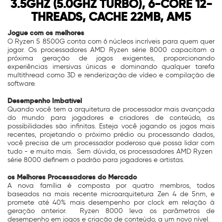
3.5GHZ (5.0GHZ TURBO), 6-CORE 12-
THREADS, CACHE 22MB, AM5
Jogue com os melhores
O Ryzen 5 8500G conta com 6 núcleos incríveis para quem quer
jogar. Os processadores AMD Ryzen série 8000 capacitam a
próxima geração de jogos exigentes, proporcionando
experiências imersivas únicas e dominando qualquer tarefa
multithread como 3D e renderização de vídeo e compilação de
software.
Desempenho Imbatível
Quando você tem a arquitetura de processador mais avançada
do mundo para jogadores e criadores de conteúdo, as
possibilidades são infinitas. Esteja você jogando os jogos mais
recentes, projetando o próximo prédio ou processando dados,
você precisa de um processador poderoso que possa lidar com
tudo - e muito mais. Sem dúvida, os processadores AMD Ryzen
série 8000 definem o padrão para jogadores e artistas.
os Melhores Processadores do Mercado
A nova família é composta por quatro membros, todos
baseados na mais recente microarquitetura Zen 4 de 5nm, e
promete até 40% mais desempenho por clock em relação à
geração anterior. Ryzen 8000 leva os parâmetros de
desempenho em jogos e criação de conteúdo, a um novo nível.