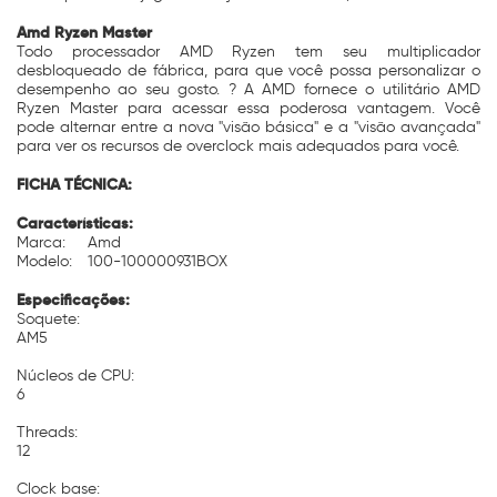
Amd Ryzen Master
Todo processador AMD Ryzen tem seu multiplicador
desbloqueado de fábrica, para que você possa personalizar o
desempenho ao seu gosto. ? A AMD fornece o utilitário AMD
Ryzen Master para acessar essa poderosa vantagem. Você
pode alternar entre a nova "visão básica" e a "visão avançada"
para ver os recursos de overclock mais adequados para você.
FICHA TÉCNICA:
Características:
Marca:
Amd
Modelo:
100-100000931BOX
Especificações:
Soquete:
AM5
Núcleos de CPU:
6
Threads:
12
Clock base: