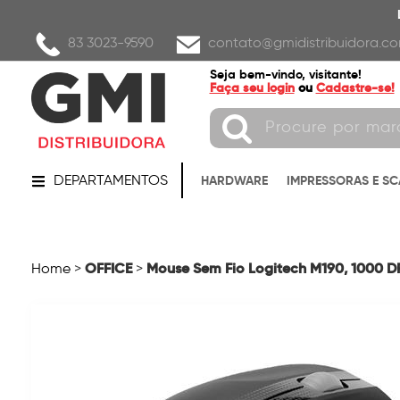
83 3023-9590
contato@gmidistribuidora.co
Seja bem-vindo, visitante!
Faça seu login
ou
Cadastre-se!
DEPARTAMENTOS
HARDWARE
IMPRESSORAS E S
OFFICE
Mouse Sem Fio Logitech M190, 1000 DPI
Home
>
>