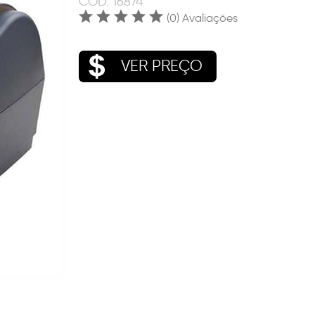
COD.
16874
(0) Avaliações
VER PREÇO