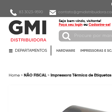
83 3023-9590
contato@gmidistribuidora.co
Seja bem-vindo, visitante!
Faça seu login
ou
Cadastre-se!
DEPARTAMENTOS
HARDWARE
IMPRESSORAS E S
NÃO FISCAL
Impressora Térmica de Etiquetas E
Home
>
>