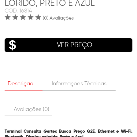
LORIDO, PRETO E AZUL
COD.
16814
(0) Avaliações
VER PREÇO
Descrição
Informações Técnicas
Avaliações (0)
Terminal Consulta Gertec Busca Preço G2E, Ethernet e Wi-Fi,
Bluetooth, Display colorido, Preto e Azul