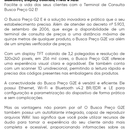
Facilite a vida dos seus clientes com o Terminal de Consulta
Busca Preço G2 E!
O Busca Preço G2 E é a solução inovadora e prática que o seu
estabelecimento precisa. Além de atender ao decreto nº 5.903,
de setembro de 2006, que exige a disponibilidade de um
terminal de consulta de preços a uma distância máxima de
quinze metros de qualquer produto, o Busca Preço G2E vai além
de um simples verificador de preços.
Com um display TFT colorido de 3,2 polegadas e resolução de
320x240 pixels, em 256 mil cores, o Busca Preço G2E oferece
uma experiência visual clara e agradável. Ele também conta
com um scanner 1D unidirecional, permitindo a leitura rápida e
precisa dos códigos presentes nas embalagens dos produtos.
A conectividade do Busca Preço G2E é versátil e eficiente. Ele
possui Ethernet, Wi-Fi e Bluetooth v4.2 BR/EDR e LE para
configuração e parametrização do dispositivo de forma prática
e sem complicações.
Mas as vantagens não param por aí! O Busca Preço G2E
também possui um autofalante integrado, capaz de reproduzir
arquivos WAV. Isso significa que você pode utilizar recursos de
áudio para tornar a experiência do seu cliente ainda mais
completa e acessível, proporcionando informações sobre os