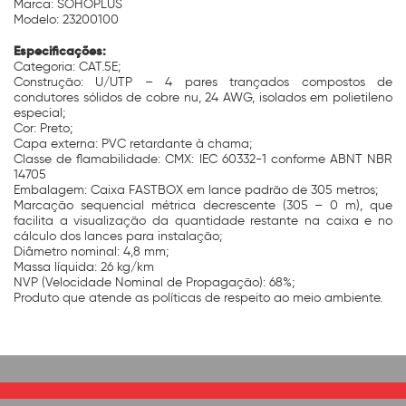
Marca: SOHOPLUS
Modelo: 23200100
Especificações:
Categoria: CAT.5E;
Construção: U/UTP – 4 pares trançados compostos de
condutores sólidos de cobre nu, 24 AWG, isolados em polietileno
especial;
Cor: Preto;
Capa externa: PVC retardante à chama;
Classe de flamabilidade: CMX: IEC 60332-1 conforme ABNT NBR
14705
Embalagem: Caixa FASTBOX em lance padrão de 305 metros;
Marcação sequencial métrica decrescente (305 – 0 m), que
facilita a visualização da quantidade restante na caixa e no
cálculo dos lances para instalação;
Diâmetro nominal: 4,8 mm;
Massa líquida: 26 kg/km
NVP (Velocidade Nominal de Propagação): 68%;
Produto que atende as políticas de respeito ao meio ambiente.