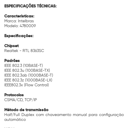
ESPECIFICAÇÕES TÉCNICAS:
Caracteristicas:
Marca: Intelbras
Modelo: 4780009
Especificações:
Chipset
Realtek - RTL 8363SC
Padrões
IEEE 802.3 (10BASE-T)
IEEE 802.3u (100BASE-TX)
IEEE 802.3ab (1000BASE-T)
IEEE 802.3z (1000BASE-LX)
IEEE802.3x (Flow Control)
Protocolos
CSMA/CD, TCP/IP
Método de transmissão
Half/Full Duplex com chaveamento manual para configuração
automático