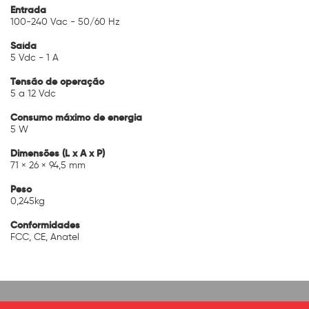
Entrada
100-240 Vac - 50/60 Hz
Saída
5 Vdc - 1 A
Tensão de operação
5 a 12 Vdc
Consumo máximo de energia
5 W
Dimensões (L x A x P)
71 × 26 × 94,5 mm
Peso
0,245kg
Conformidades
FCC, CE, Anatel