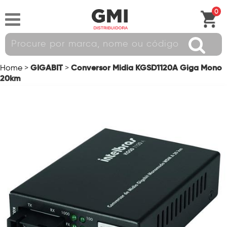
0
GIGABIT
Conversor Midia KGSD1120A Giga Mono
Home
>
>
20km