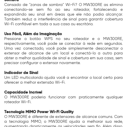
Cansado de "zonas de sombra" Wi-Fi? O MW300RE as elimina
conectando-se sem fio ao seu roteador, fortalecendo e
expandindo seu sinal em áreas que ele não podia alcançar.
Também reduz a interferência de sinal para garantir cobertura
Wi-Fi confiável em toda a sua casa ou escritório.
Uso Fácil, Além da Imaginação
Pressione o botão WPS no seu roteador e o MW300RE,
respectivamente, você pode se conectar à rede em segundos.
Uma vez conectado, você pode simplesmente desconectar o
extensor de alcance de um local e conectá-lo a outro para
obter a melhor qualidade de sinal e cobertura em sua casa, sem
precisar configurar o extensor novamente.
Indicador de Sinal
Um LED multicolorido ajuda você a encontrar o local certo para
oferecer a melhor extensão Wi-Fi.
Capacidade Incrível
O MW300RE poderia funcionar com praticamente qualquer
roteador Wi-Fi.
Tecnologia MIMO Power Wi-Fi Quality
O MW300RE é diferente de extensores de alcance comuns. Com
a tecnologia MIMO, o MW300RE ajuda a melhorar sua rede,
aumentando drasticamente as velocidades sem fio. Além disso,