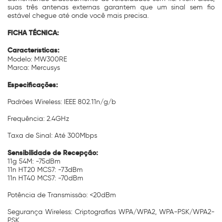
suas três antenas externas garantem que um sinal sem fio
estável chegue até onde você mais precisa.
FICHA TÉCNICA:
Características:
Modelo: MW300RE
Marca: Mercusys
Especificações:
Padrões Wireless: IEEE 802.11n/g/b
Frequência: 2.4GHz
Taxa de Sinal: Até 300Mbps
Sensibilidade de Recepção:
11g 54M: -75dBm
11n HT20 MCS7: -73dBm
11n HT40 MCS7: -70dBm
Potência de Transmissão: <20dBm
Segurança Wireless: Criptografias WPA/WPA2, WPA-PSK/WPA2-
PSK