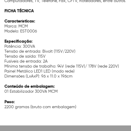
Computadores, TV, Telefone, Fax, CFTV, Roteadores, entre outros.
FICHA TÉCNICA
Características:
Marca: MCM
Modelo: EST0006
Especificação:
Potência: 300VA
Tensão de entrada: Bivolt (115V/220V)
Tensão de saída: 115V
Fusíveis de entrada: 2A
Mínima tensão de trabalho: 94V (rede 115V)/ 178V (rede 220V)
Painel Metálico LED1 LED (modo rede)
Dimensões (LxAxP): 9.6 x 11.0 x 19.6cm
Conteúdo de embalagem:
01 Estabilizador 300VA MCM
Peso:
2200 gramas (bruto com embalagem)