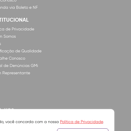
 Conosco
nda via Boleto e NF
TITUCIONAL
tica de Privacidade
m Somos
s
ificação de Qualidade
alhe Conosco
l de Denúncias GMi
n Representante
A-NOS
ando, você concorda com a nossa
Política de Privacidade
.