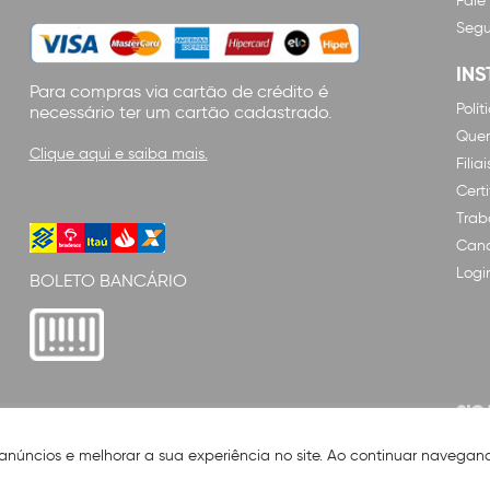
Fale
Segu
INS
Para compras via cartão de crédito é
Polí
necessário ter um cartão cadastrado.
Que
Clique aqui e saiba mais.
Filiai
Cert
Trab
Cana
Logi
BOLETO BANCÁRIO
SIG
 anúncios e melhorar a sua experiência no site. Ao continuar naveg