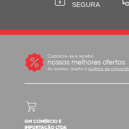
SEGURA
Cadastre-se e receba
nossas melhores ofertas
Ao assinar, aceito a
política de privacid
GM COMÉRCIO E
IMPORTAÇÃO LTDA