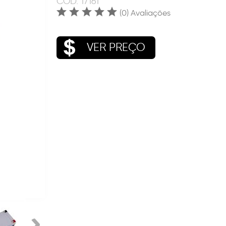
COD.
17161
(0) Avaliações
VER PREÇO