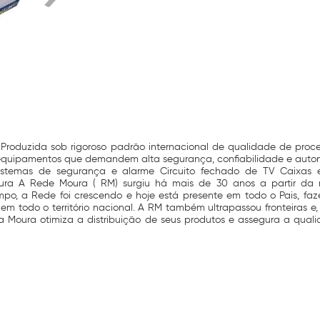
roduzida sob rigoroso padrão internacional de qualidade de proc
a equipamentos que demandem alta segurança, confiabilidade e auto
istemas de segurança e alarme Circuito fechado de TV Caixas el
Moura A Rede Moura ( RM) surgiu há mais de 30 anos a partir da
po, a Rede foi crescendo e hoje está presente em todo o Pais, faz
 em todo o território nacional. A RM também ultrapassou fronteira
 a Moura otimiza a distribuição de seus produtos e assegura a qual