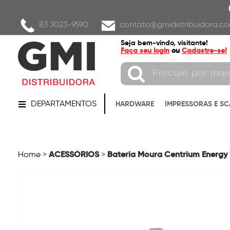
83 3023-9590
contato@gmidistribuidora.co
Seja bem-vindo, visitante!
Faça seu login
ou
Cadastre-se!
DEPARTAMENTOS
HARDWARE
IMPRESSORAS E S
ACESSÓRIOS
Bateria Moura Centrium Energy
Home
>
>