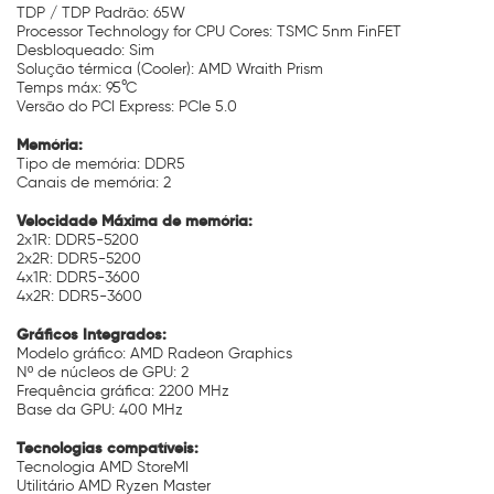
TDP / TDP Padrão: 65W
Processor Technology for CPU Cores: TSMC 5nm FinFET
Desbloqueado: Sim
Solução térmica (Cooler): AMD Wraith Prism
Temps máx: 95°C
Versão do PCI Express: PCIe 5.0
Memória:
Tipo de memória: DDR5
Canais de memória: 2
Velocidade Máxima de memória:
2x1R: DDR5-5200
2x2R: DDR5-5200
4x1R: DDR5-3600
4x2R: DDR5-3600
Gráficos Integrados:
Modelo gráfico: AMD Radeon Graphics
Nº de núcleos de GPU: 2
Frequência gráfica: 2200 MHz
Base da GPU: 400 MHz
Tecnologias compatíveis:
Tecnologia AMD StoreMI
Utilitário AMD Ryzen Master