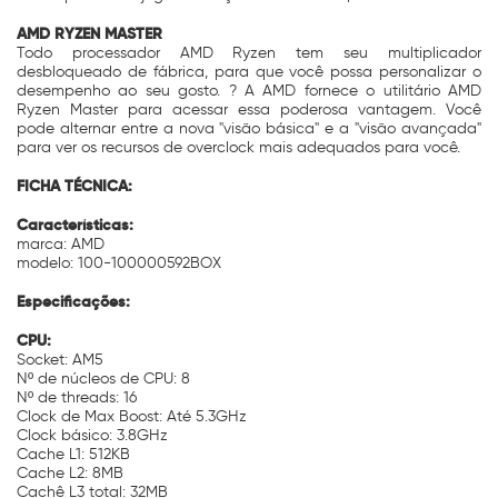
AMD RYZEN MASTER
Todo processador AMD Ryzen tem seu multiplicador
desbloqueado de fábrica, para que você possa personalizar o
desempenho ao seu gosto. ? A AMD fornece o utilitário AMD
Ryzen Master para acessar essa poderosa vantagem. Você
pode alternar entre a nova "visão básica" e a "visão avançada"
para ver os recursos de overclock mais adequados para você.
FICHA TÉCNICA:
Características:
marca: AMD
modelo: 100-100000592BOX
Especificações:
CPU:
Socket: AM5
Nº de núcleos de CPU: 8
Nº de threads: 16
Clock de Max Boost: Até 5.3GHz
Clock básico: 3.8GHz
Cache L1: 512KB
Cache L2: 8MB
Cachê L3 total: 32MB