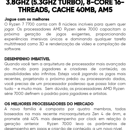
3.8GHZ (5.3GHZ TURBO), 8-CORE 16-
THREADS, CACHE 40MB, AM5
Jogue com os melhores
O Ryzen 7 7700 conta com 8 núcleos incríveis para quem quer
jogar. Os processadores AMD Ryzen série 7000 capacitam a
próxima geração de jogos exigentes, proporcionando
experiências imersivas únicas e dominando qualquer tarefa
multithread como 3D e renderização de vídeo e compilação de
software.
DESEMPENHO IMBATÍVEL
Quando você tem a arquitetura de processador mais avançada
do mundo para jogadores e criadores de conteúdo, as
possibilidades são infinitas. Esteja você jogando os jogos mais
recentes, projetando o próximo prédio ou processando dados,
você precisa de um processador poderoso que possa lidar com
tudo - e muito mais. Sem dúvida, os processadores AMD Ryzen
série 7000 definem o padrão para jogadores e artistas.
OS MELHORES PROCESSADORES DO MERCADO
A nova família é composta por quatro membros, todos
baseados na mais recente microarquitetura Zen 4 de 6nm, e
promete até 40% mais desempenho por clock em relação à
geração anterior. Ryzen 7000 leva os parâmetros de
desempenho em jogos e criação de conteúdo, a um novo nível.