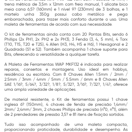
trena métrica de 3,5m x 12mm com freio manual, 1 alicate bico
meia cana 6,5? (160mm) e 1 nível 9? (230mm) de 3 bolhas, e 1
martelo unha 350g possui cabo metálico e pega
emborrachada, para trazer mais conforto durante o uso. Uma
maleta de ferramentas de acordo com sua necessidade.
O kit de ferramentas ainda conta com 20 Pontas Bits, sendo 6
Phillips (2x PH1, 2x PH2 e 2x PH3), 3 Fenda (3, 4, 5 mm), 4 Torx
(T10, T15, T20 e T25), 4 Allen (H3, H4, H5 e H6), 1 Hexagonal e 2
Quadrado (S1 e S2). Também acompanha 1 chave suporte para
Bits, oferecendo a versatilidade a qualquer tarefa.
A Maleta de Ferramentas WAP MKF132 é indicada para realizar
reparos, consertos e montagens. Uso ideal em hobbys,
residência ou escritório. Com 8 Chaves Allen 1.5mm / 2mm /
2.5mm / 3mm / 4mm / 5mm / 5.5mm / 6mm e 8 Chaves Allen
SAE 1/16?, 5/64?, 3/32?, 1/8?, 5/32?, 3/16?, 7/32?, 1/4?, oferece
uma ampla variedade de aplicações.
De material resistente, o Kit de ferramentas possui 1 chave
inglesa 6? (150mm), 4 chaves de fenda de precisão 1,4mm/
2mm/ 2,4mm/ 3mm, 2 chaves Phillips de precisão (n°0, n°1), além
de 2 prendedores de pressão 3,5? e 81 itens de fixação sortidos.
Tudo isso acompanhado de uma maleta compacta,
proporcionando praticidade, durabilidade e desempenho. As