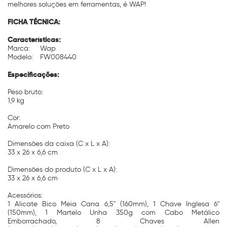
melhores soluções em ferramentas, é WAP!
FICHA TÉCNICA:
Características:
Marca:
Wap
Modelo:
FW008440
Especificações:
Peso bruto:
1,9 kg
Cor:
Amarelo com Preto
Dimensões da caixa (C x L x A):
33 x 26 x 6,6 cm
Dimensões do produto (C x L x A):
33 x 26 x 6,6 cm
Acessórios:
1 Alicate Bico Meia Cana 6,5" (160mm), 1 Chave Inglesa 6"
(150mm), 1 Martelo Unha 350g com Cabo Metálico
Emborrachado, 8 Chaves Allen