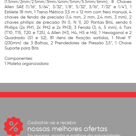
(1.5mm/2mm/2.5mm/3mm/4mm/5mm/5.5mm/6mm), 8 Chaves
Allen SAE (1/16", 5/64", 3/32", 1/8", 5/32", 3/16", 7/32" e 1/4"), 1
Estilete 18 mm, 1 Trena Métrica 3,5 m x 12 mm com freio manual, 4
chaves de fenda de precisão (1,4 mm, 2 mm, 2,4 mm, 3 mm), 2
chaves phillips de precisão (N 0, N 1), 20 Pontas Bits, sendo 6
Phillips (2x PH1, 2x PH2 e 2x PH3), 3 Fenda (3, 4, 5 mm), 4 Torx
(T10, T15, T20 e T25), 4 Allen (H3, H4, H5 e H6), 1 Hexagonal e 2
Quadrado (S1 e S2), 81 itens de fixação sortidos, 1 Nível 9"
(230mm) de 3 Bolhas, 2 Prendedores de Pressão 3,5", 1 Chave
Suporte para Bits
Componentes:
1 Maleta organizadora
Cadastre-se e receba
nossas melhores ofertas
Ao assinar, aceito a
política de privacidade.