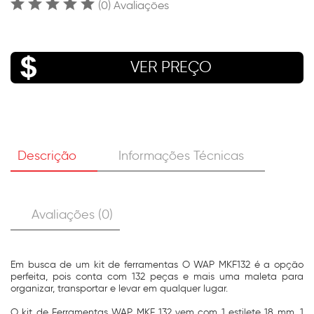
(0) Avaliações
VER PREÇO
Descrição
Informações Técnicas
Avaliações (0)
Em busca de um kit de ferramentas O WAP MKF132 é a opção
perfeita, pois conta com 132 peças e mais uma maleta para
organizar, transportar e levar em qualquer lugar.
O kit de Ferramentas WAP MKF 132 vem com 1 estilete 18 mm, 1