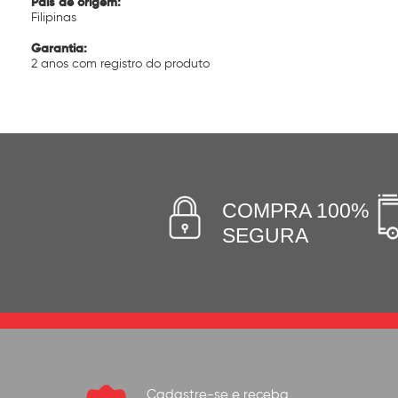
País de origem:
Filipinas
Garantia:
2 anos com registro do produto
COMPRA 100%
SEGURA
Cadastre-se e receba