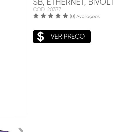
SB, ETHERNET, BIVOLT
COD.
20377
(0) Avaliações
VER PREÇO