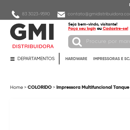
83 3023-9590
contato@gmidistribuidora.co
Seja bem-vindo, visitante!
Faça seu login
ou
Cadastre-se!
DEPARTAMENTOS
HARDWARE
IMPRESSORAS E S
COLORIDO
Impressora Multifuncional Tanque 
Home
>
>