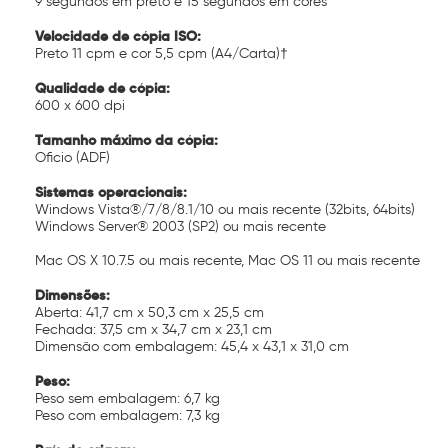
9 segundos em preto e 15 segundos em cores
Velocidade de cópia ISO:
Preto 11 cpm e cor 5,5 cpm (A4/Carta)†
Qualidade de cópia:
600 x 600 dpi
Tamanho máximo da cópia:
Oficio (ADF)
Sistemas operacionais:
Windows Vista®/7/8/8.1/10 ou mais recente (32bits, 64bits)
Windows Server® 2003 (SP2) ou mais recente
Mac OS X 10.7.5 ou mais recente, Mac OS 11 ou mais recente
Dimensões:
Aberta: 41,7 cm x 50,3 cm x 25,5 cm
Fechada: 37,5 cm x 34,7 cm x 23,1 cm
Dimensão com embalagem: 45,4 x 43,1 x 31,0 cm
Peso:
Peso sem embalagem: 6,7 kg
Peso com embalagem: 7,3 kg