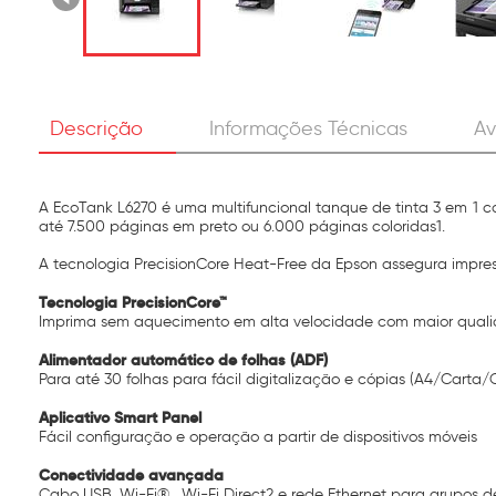
Descrição
Informações Técnicas
Av
A EcoTank L6270 é uma multifuncional tanque de tinta 3 em 1 
até 7.500 páginas em preto ou 6.000 páginas coloridas1.
A tecnologia PrecisionCore Heat-Free da Epson assegura impres
Tecnologia PrecisionCore™
Imprima sem aquecimento em alta velocidade com maior qualid
Alimentador automático de folhas (ADF)
Para até 30 folhas para fácil digitalização e cópias (A4/Carta/O
Aplicativo Smart Panel
Fácil configuração e operação a partir de dispositivos móveis
Conectividade avançada
Cabo USB, Wi-Fi® , Wi-Fi Direct2 e rede Ethernet para grupos d