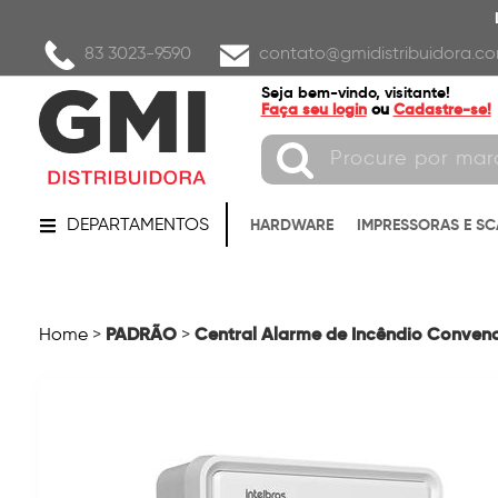
83 3023-9590
contato@gmidistribuidora.co
Seja bem-vindo, visitante!
Faça seu login
ou
Cadastre-se!
DEPARTAMENTOS
HARDWARE
IMPRESSORAS E S
PADRÃO
Central Alarme de Incêndio Convenci
Home
>
>