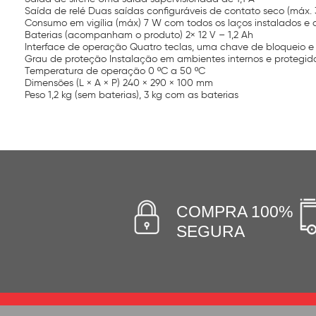
Saída de relé Duas saídas configuráveis de contato seco (máx. 3
Consumo em vigília (máx) 7 W com todos os laços instalados e 
Baterias (acompanham o produto) 2× 12 V – 1,2 Ah
Interface de operação Quatro teclas, uma chave de bloqueio e
Grau de proteção Instalação em ambientes internos e protegid
Temperatura de operação 0 ºC a 50 ºC
Dimensões (L × A × P) 240 × 290 × 100 mm
Peso 1,2 kg (sem baterias), 3 kg com as baterias
COMPRA 100%
SEGURA