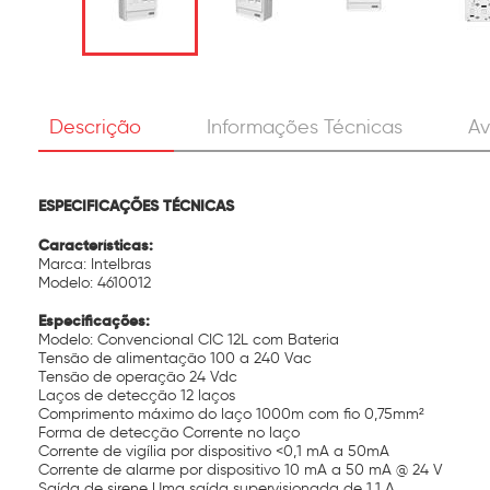
Descrição
Informações Técnicas
Av
ESPECIFICAÇÕES TÉCNICAS
Características:
Marca: Intelbras
Modelo: 4610012
Especificações:
Modelo: Convencional CIC 12L com Bateria
Tensão de alimentação 100 a 240 Vac
Tensão de operação 24 Vdc
Laços de detecção 12 laços
Comprimento máximo do laço 1000m com fio 0,75mm²
Forma de detecção Corrente no laço
Corrente de vigília por dispositivo <0,1 mA a 50mA
Corrente de alarme por dispositivo 10 mA a 50 mA @ 24 V
Saída de sirene Uma saída supervisionada de 1,1 A