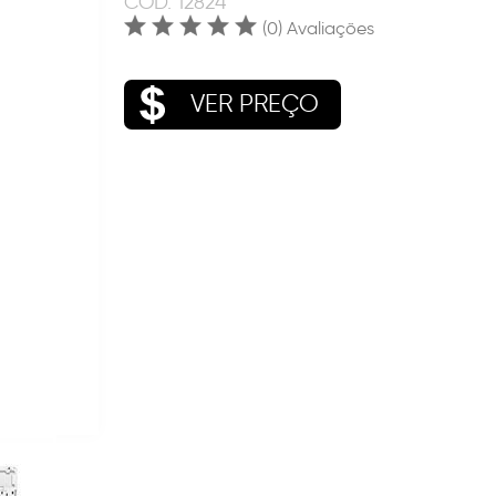
COD.
12824
(0) Avaliações
VER PREÇO