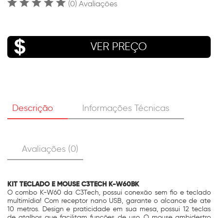
(0) Avaliações
VER PREÇO
Descrição
Informações Técnicas
Avaliações (0)
KIT TECLADO E MOUSE C3TECH K-W60BK
O combo K-W60 da C3Tech, possui conexão sem fio e teclado
multimídia! Com receptor nano USB, garante o alcance de ate
10 metros. Design e praticidade em sua mesa, possui 12 teclas
de atalhos que facilitam funções de uso. O mouse ambidestro