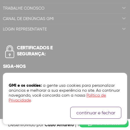
TRABALHE CONOSCO
CANAL DE DENÚNCIAS GMI
LOGIN REPRESENTANTE
CERTIFICADOS E
SEGURANÇA:
SIGA-NOS
GMI e os cookies:
a gente usa cookies para personalizar
anúncios e melhorar a sua experiência no site. Ao continuar
navegando, você concorda com a nossa
Política de
Privacidade
.
continuar e fechar
Fale Conosco
Cubo Amarelo
Desenvolvido por
| Tecnologia Ok Vendas