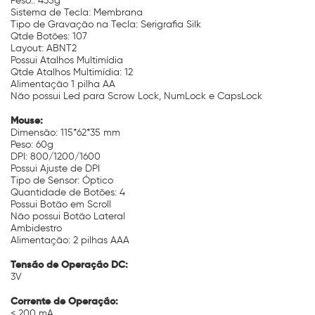
Peso:: 435g
Sistema de Tecla: Membrana
Tipo de Gravação na Tecla: Serigrafia Silk
Qtde Botões: 107
Layout: ABNT2
Possui Atalhos Multimídia
Qtde Atalhos Multimídia: 12
Alimentação 1 pilha AA
Não possui Led para Scrow Lock, NumLock e CapsLock
Mouse:
Dimensão: 115*62*35 mm
Peso: 60g
DPI: 800/1200/1600
Possui Ajuste de DPI
Tipo de Sensor: Óptico
Quantidade de Botões: 4
Possui Botão em Scroll
Não possui Botão Lateral
Ambidestro
Alimentação: 2 pilhas AAA
Tensão de Operação DC:
3V
Corrente de Operação:
< 200 mA