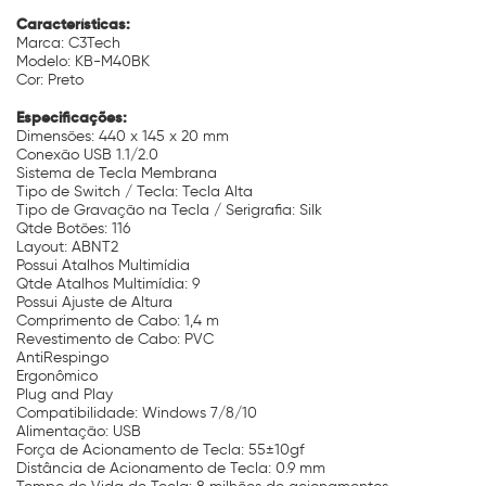
Características:
Marca: C3Tech
Modelo: KB-M40BK
Cor: Preto
Especificações:
Dimensões: 440 x 145 x 20 mm
Conexão USB 1.1/2.0
Sistema de Tecla Membrana
Tipo de Switch / Tecla: Tecla Alta
Tipo de Gravação na Tecla / Serigrafia: Silk
Qtde Botões: 116
Layout: ABNT2
Possui Atalhos Multimídia
Qtde Atalhos Multimídia: 9
Possui Ajuste de Altura
Comprimento de Cabo: 1,4 m
Revestimento de Cabo: PVC
AntiRespingo
Ergonômico
Plug and Play
Compatibilidade: Windows 7/8/10
Alimentação: USB
Força de Acionamento de Tecla: 55±10gf
Distância de Acionamento de Tecla: 0.9 mm