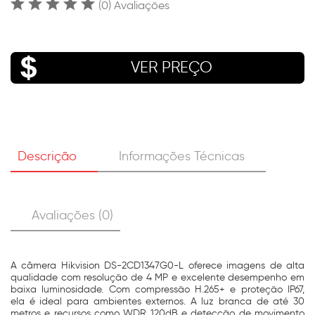
(0) Avaliações
VER PREÇO
Descrição
Informações Técnicas
Avaliações (0)
A câmera Hikvision DS-2CD1347G0-L oferece imagens de alta
qualidade com resolução de 4 MP e excelente desempenho em
baixa luminosidade. Com compressão H.265+ e proteção IP67,
ela é ideal para ambientes externos. A luz branca de até 30
metros e recursos como WDR 120dB e detecção de movimento