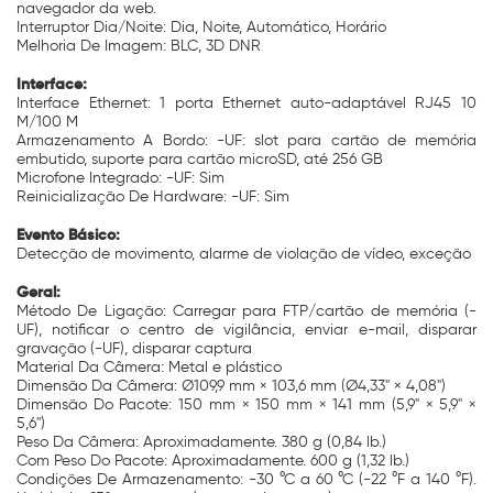
navegador da web.
Interruptor Dia/Noite: Dia, Noite, Automático, Horário
Melhoria De Imagem: BLC, 3D DNR
Interface:
Interface Ethernet: 1 porta Ethernet auto-adaptável RJ45 10
M/100 M
Armazenamento A Bordo: -UF: slot para cartão de memória
embutido, suporte para cartão microSD, até 256 GB
Microfone Integrado: -UF: Sim
Reinicialização De Hardware: -UF: Sim
Evento Básico:
Detecção de movimento, alarme de violação de vídeo, exceção
Geral:
Método De Ligação: Carregar para FTP/cartão de memória (-
UF), notificar o centro de vigilância, enviar e-mail, disparar
gravação (-UF), disparar captura
Material Da Câmera: Metal e plástico
Dimensão Da Câmera: Ø109,9 mm × 103,6 mm (Ø4,33" × 4,08")
Dimensão Do Pacote: 150 mm × 150 mm × 141 mm (5,9" × 5,9" ×
5,6")
Peso Da Câmera: Aproximadamente. 380 g (0,84 lb.)
Com Peso Do Pacote: Aproximadamente. 600 g (1,32 lb.)
Condições De Armazenamento: -30 °C a 60 °C (-22 °F a 140 °F).