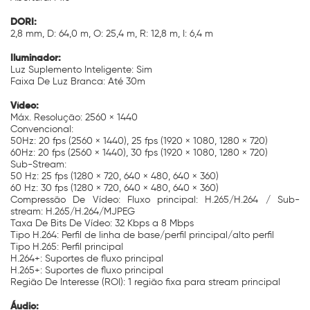
DORI:
2,8 mm, D: 64,0 m, O: 25,4 m, R: 12,8 m, I: 6,4 m
Iluminador:
Luz Suplemento Inteligente: Sim
Faixa De Luz Branca: Até 30m
Vídeo:
Máx. Resolução: 2560 × 1440
Convencional:
50Hz: 20 fps (2560 × 1440), 25 fps (1920 × 1080, 1280 × 720)
60Hz: 20 fps (2560 × 1440), 30 fps (1920 × 1080, 1280 × 720)
Sub-Stream:
50 Hz: 25 fps (1280 × 720, 640 × 480, 640 × 360)
60 Hz: 30 fps (1280 × 720, 640 × 480, 640 × 360)
Compressão De Vídeo: Fluxo principal: H.265/H.264 / Sub-
stream: H.265/H.264/MJPEG
Taxa De Bits De Vídeo: 32 Kbps a 8 Mbps
Tipo H.264: Perfil de linha de base/perfil principal/alto perfil
Tipo H.265: Perfil principal
H.264+: Suportes de fluxo principal
H.265+: Suportes de fluxo principal
Região De Interesse (ROI): 1 região fixa para stream principal
Áudio: