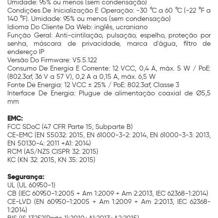
Umidade: 95% ou menos (sem condensação)
Condições De Inicialização E Operação: -30 °C a 60 °C (-22 °F a
140 °F). Umidade: 95% ou menos (sem condensação)
Idioma Do Cliente Da Web: inglês, ucraniano
Função Geral: Anti-cintilação, pulsação, espelho, proteção por
senha, máscara de privacidade, marca d'água, filtro de
endereço IP
Versão Do Firmware: V5.5.122
Consumo De Energia E Corrente: 12 VCC, 0,4 A, máx. 5 W / PoE:
(802.3af, 36 V a 57 V), 0,2 A a 0,15 A, máx. 6,5 W
Fonte De Energia: 12 VCC ± 25% / PoE: 802.3af, Classe 3
Interface De Energia: Plugue de alimentação coaxial de Ø5,5
mm
EMC:
FCC SDoC (47 CFR Parte 15, Subparte B)
CE-EMC (EN 55032: 2015, EN 61000-3-2: 2014, EN 61000-3-3: 2013,
EN 50130-4: 2011 +A1: 2014)
RCM (AS/NZS CISPR 32: 2015)
KC (KN 32: 2015, KN 35: 2015)
Segurança:
UL (UL 60950-1)
CB (IEC 60950-1:2005 + Am 1:2009 + Am 2:2013, IEC 62368-1:2014)
CE-LVD (EN 60950-1:2005 + Am 1:2009 + Am 2:2013, IEC 62368-
1:2014)