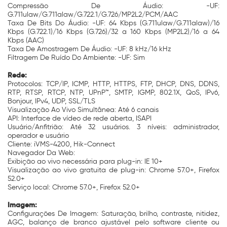
Compressão De Áudio: -UF:
G.711ulaw/G.711alaw/G.722.1/G.726/MP2L2/PCM/AAC
Taxa De Bits Do Áudio: -UF: 64 Kbps (G.711ulaw/G.711alaw)/16
Kbps (G.722.1)/16 Kbps (G.726)/32 a 160 Kbps (MP2L2)/16 a 64
Kbps (AAC)
Taxa De Amostragem De Áudio: -UF: 8 kHz/16 kHz
Filtragem De Ruído Do Ambiente: -UF: Sim
Rede:
Protocolos: TCP/IP, ICMP, HTTP, HTTPS, FTP, DHCP, DNS, DDNS,
RTP, RTSP, RTCP, NTP, UPnP™, SMTP, IGMP, 802.1X, QoS, IPv6,
Bonjour, IPv4, UDP, SSL/TLS
Visualização Ao Vivo Simultânea: Até 6 canais
API: Interface de vídeo de rede aberta, ISAPI
Usuário/Anfitrião: Até 32 usuários. 3 níveis: administrador,
operador e usuário
Cliente: iVMS-4200, Hik-Connect
Navegador Da Web:
Exibição ao vivo necessária para plug-in: IE 10+
Visualização ao vivo gratuita de plug-in: Chrome 57.0+, Firefox
52.0+
Serviço local: Chrome 57.0+, Firefox 52.0+
Imagem:
Configurações De Imagem: Saturação, brilho, contraste, nitidez,
AGC, balanço de branco ajustável pelo software cliente ou