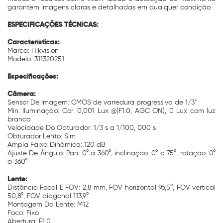
garantem imagens claras e detalhadas em qualquer condição.
ESPECIFICAÇÕES TÉCNICAS:
Características:
Marca: Hikvision
Modelo: 311320251
Especificações:
Câmera:
Sensor De Imagem: CMOS de varredura progressiva de 1/3"
Min. Iluminação: Cor: 0,001 Lux @(F1.0, AGC ON), 0 Lux com luz
branca
Velocidade Do Obturador: 1/3 s a 1/100, 000 s
Obturador Lento: Sim
Ampla Faixa Dinâmica: 120 dB
Ajuste De Ângulo: Pan: 0° a 360°, inclinação: 0° a 75°, rotação: 0°
a 360°
Lente:
Distância Focal E FOV: 2,8 mm, FOV horizontal 96,5°, FOV vertical
50,8°, FOV diagonal 113,9°
Montagem Da Lente: M12
Foco: Fixo
Abertura: F1.0