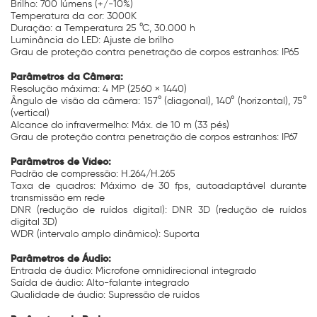
Brilho: 700 lúmens (+/-10%)
Temperatura da cor: 3000K
Duração: a Temperatura 25 °C, 30.000 h
Luminância do LED: Ajuste de brilho
Grau de proteção contra penetração de corpos estranhos: IP65
Parâmetros da Câmera:
Resolução máxima: 4 MP (2560 × 1440)
Ângulo de visão da câmera: 157° (diagonal), 140° (horizontal), 75°
(vertical)
Alcance do infravermelho: Máx. de 10 m (33 pés)
Grau de proteção contra penetração de corpos estranhos: IP67
Parâmetros de Vídeo:
Padrão de compressão: H.264/H.265
Taxa de quadros: Máximo de 30 fps, autoadaptável durante
transmissão em rede
DNR (redução de ruídos digital): DNR 3D (redução de ruídos
digital 3D)
WDR (intervalo amplo dinâmico): Suporta
Parâmetros de Áudio:
Entrada de áudio: Microfone omnidirecional integrado
Saída de áudio: Alto-falante integrado
Qualidade de áudio: Supressão de ruídos