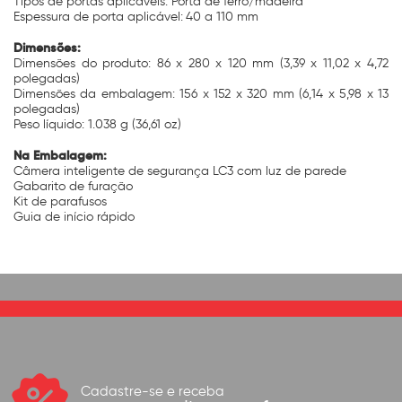
Tipos de portas aplicáveis: Porta de ferro/madeira
Espessura de porta aplicável:
40 a 110 mm
Dimensões:
Dimensões do produto: 86 x 280 x 120 mm (3,39 x 11,02 x 4,72
polegadas)
Dimensões da embalagem: 156 x 152 x 320 mm (6,14 x 5,98 x 13
polegadas)
Peso líquido: 1.038 g (36,61 oz)
Na Embalagem:
Câmera inteligente de segurança LC3 com luz de parede
Gabarito de furação
Kit de parafusos
Guia de início rápido
Cadastre-se e receba