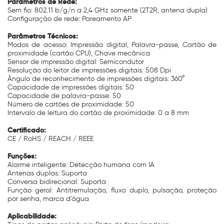
Parâmetros de Rede:
Sem fio: 802.11 b/g/n a 2,4 GHz somente (2T2R, antena dupla)
Configuração de rede: Pareamento AP
Parâmetros Técnicos:
Modos de acesso: Impressão digital, Palavra-passe, Cartão de
proximidade (cartão CPU), Chave mecânica
Sensor de impressão digital: Semicondutor
Resolução do leitor de impressões digitais: 508 Dpi
Ângulo de reconhecimento de impressões digitais: 360°
Capacidade de impressões digitais: 50
Capacidade de palavra-passe: 50
Número de cartões de proximidade: 50
Intervalo de leitura do cartão de proximidade: 0 a 8 mm
Certificado:
CE / RoHS / REACH / REEE
Funções:
Alarme inteligente: Detecção humana com IA
Antenas duplas: Suporta
Conversa bidirecional: Suporta
Função geral: Antitremulação, fluxo duplo, pulsação, proteção
por senha, marca d'água
Aplicabilidade: