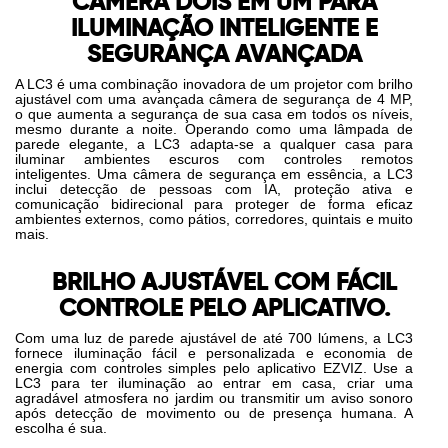
CÂMERA DOIS EM UM PARA
ILUMINAÇÃO INTELIGENTE E
SEGURANÇA AVANÇADA
A LC3 é uma combinação inovadora de um projetor com brilho
ajustável com uma avançada câmera de segurança de 4 MP,
o que aumenta a segurança de sua casa em todos os níveis,
mesmo durante a noite. Operando como uma lâmpada de
parede elegante, a LC3 adapta-se a qualquer casa para
iluminar ambientes escuros com controles remotos
inteligentes. Uma câmera de segurança em essência, a LC3
inclui detecção de pessoas com IA, proteção ativa e
comunicação bidirecional para proteger de forma eficaz
ambientes externos, como pátios, corredores, quintais e muito
mais.
BRILHO AJUSTÁVEL COM FÁCIL
CONTROLE PELO APLICATIVO.
Com uma luz de parede ajustável de até 700 lúmens, a LC3
fornece iluminação fácil e personalizada e economia de
energia com controles simples pelo aplicativo EZVIZ. Use a
LC3 para ter iluminação ao entrar em casa, criar uma
agradável atmosfera no jardim ou transmitir um aviso sonoro
após detecção de movimento ou de presença humana. A
escolha é sua.