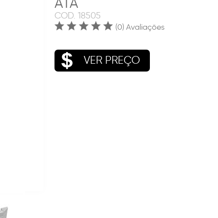
ATA
COD.
18505
(0) Avaliações
VER PREÇO