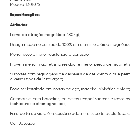
Modelo: 1301076
Especificações:
Atributos:
Força da atração magnética: 180Kgf;
Design moderno construído 100% em alumínio e área magnétic
Menor peso e maior resistência a corrosão;
Provém menor magnetismo residual e menor perda de magneti
Suportes com regulagens de desníveis de até 25mm o que per
diversos tipos de instalação;
Pode ser instalada em portas de aço, madeira, divisórias e vidro;
Compatível com botoeiras, botoeiras temporizadoras e todos o
fechaduras eletromagnéticas;
Para porta de vidro é necessário adquirir o suporte dupla fac
Cor: Jateada