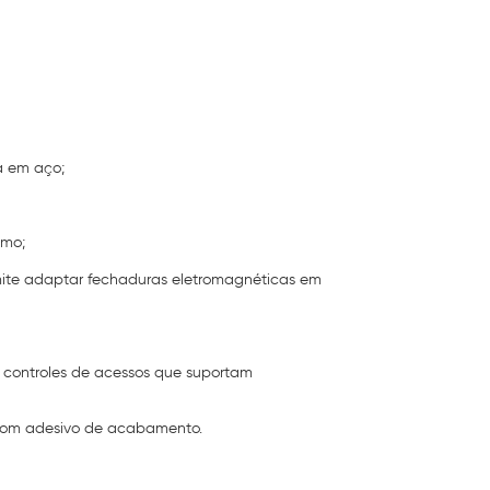
a em aço;
smo;
mite adaptar fechaduras eletromagnéticas em
s controles de acessos que suportam
e com adesivo de acabamento.