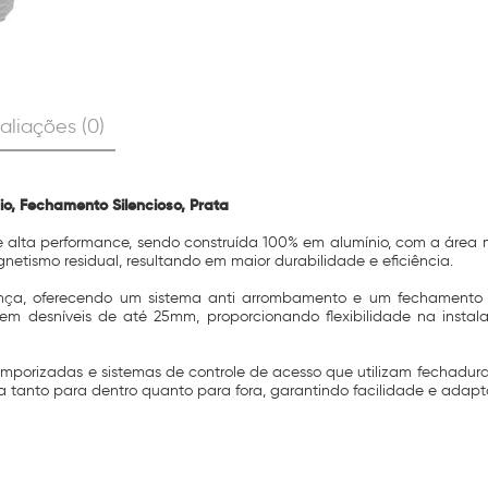
aliações (0)
o, Fechamento Silencioso, Prata
alta performance, sendo construída 100% em alumínio, com a área m
netismo residual, resultando em maior durabilidade e eficiência.
nça, oferecendo um sistema anti arrombamento e um fechamento s
tem desníveis de até 25mm, proporcionando flexibilidade na insta
emporizadas e sistemas de controle de acesso que utilizam fechadura
ta tanto para dentro quanto para fora, garantindo facilidade e ada