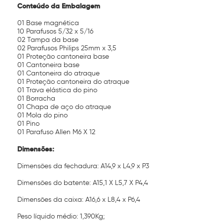
Conteúdo da Embalagem
01 Base magnética
10 Parafusos 5/32 x 5/16
02 Tampa da base
02 Parafusos Philips 25mm x 3,5
01 Proteção cantoneira base
01 Cantoneira base
01 Cantoneira do atraque
01 Proteção cantoneira do atraque
01 Trava elástica do pino
01 Borracha
01 Chapa de aço do atraque
01 Mola do pino
01 Pino
01 Parafuso Allen M6 X 12
Dimensões:
Dimensões da fechadura: A14,9 x L4,9 x P3
Dimensões do batente: A15,1 X L5,7 X P4,4
Dimensões da caixa: A16,6 x L8,4 x P6,4
Peso líquido médio: 1,390Kg;