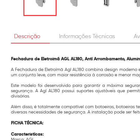
Descrição
Informações Técnicas
Av
Fechadura de Eletroímã AGL AL180, Anti Arrombamento, Alumíni
A Fechadura de Eletroímã Agl AL180 combina design moderno e 
um conjunto leve, com maior resistência à corrosão e menor mag
Este modelo foi desenvolvido para garantir a máxima segura
segurança. A Agl AL180 possui suportes ajustáveis que permi
divisórias.
Além disso, é totalmente compatível com botoeiras, botoeiras t
diversas necessidades de segurança. A instalação pode ser fei
FICHA TÉCNICA:
Características:
Marca: AGL