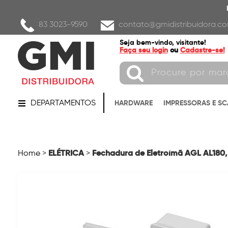
83 3023-9590
contato@gmidistribuidora.co
Seja bem-vindo, visitante!
Faça seu login
ou
Cadastre-se!
DEPARTAMENTOS
HARDWARE
IMPRESSORAS E S
ELÉTRICA
Fechadura de Eletroímã AGL AL180,
Home
>
>