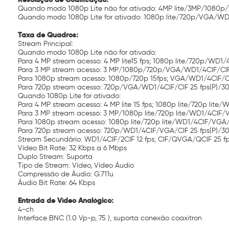
Quando modo 1080p Lite não for ativado: 4MP lite/3MP/1080
Quando modo 1080p Lite for ativado: 1080p lite/720p/VGA/WD
Taxa de Quadros:
Stream Principal:
Quando modo 1080p Lite não for ativado:
Para 4 MP stream acesso: 4 MP lite15 fps; 1080p lite/720p/WD1/
Para 3 MP stream acesso: 3 MP/1080p/720p/VGA/WD1/4CIF/CIF 
Para 1080p stream acesso: 1080p/720p 15fps; VGA/WD1/4CIF/CIF
Para 720p stream acesso: 720p/VGA/WD1/4CIF/CIF 25 fps(P)/30
Quando 1080p Lite for ativado:
Para 4 MP stream acesso: 4 MP lite 15 fps; 1080p lite/720p lite
Para 3 MP stream acesso: 3 MP/1080p lite/720p lite/WD1/4CIF/
Para 1080p stream acesso: 1080p lite/720p lite/WD1/4CIF/VGA/C
Para 720p stream acesso: 720p/WD1/4CIF/VGA/CIF 25 fps(P)/30
Stream Secundário: WD1/4CIF/2CIF 12 fps; CIF/QVGA/QCIF 25 fps
Vídeo Bit Rate: 32 Kbps a 6 Mbps
Duplo Stream: Suporta
Tipo de Stream: Vídeo, Vídeo Áudio
Compressão de Áudio: G.711u
Áudio Bit Rate: 64 Kbps
Entrada de Vídeo Analógico:
4-ch
Interface BNC (1.0 Vp-p, 75 ), suporta conexão coaxitron