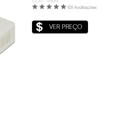
COD.
11404
(0) Avaliações
VER PREÇO