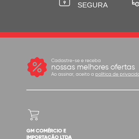
SEGURA
Cadastre-se e receba
nossas melhores ofertas
Ao assinar, aceito a
política de privacid
GM COMÉRCIO E
IMPORTAÇÃO LTDA