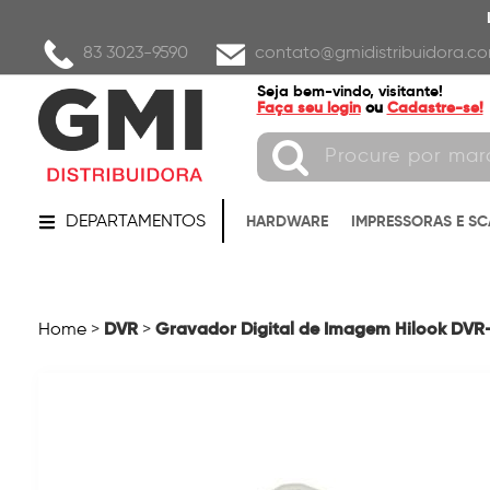
83 3023-9590
contato@gmidistribuidora.co
Seja bem-vindo, visitante!
Faça seu login
ou
Cadastre-se!
DEPARTAMENTOS
HARDWARE
IMPRESSORAS E S
DVR
Gravador Digital de Imagem Hilook DVR-
Home
>
>