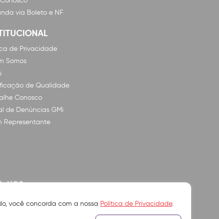
 Conosco
nda via Boleto e NF
TITUCIONAL
tica de Privacidade
m Somos
s
ificação de Qualidade
alhe Conosco
l de Denúncias GMi
n Representante
A-NOS
ando, você concorda com a nossa
Política de Privacidade
.