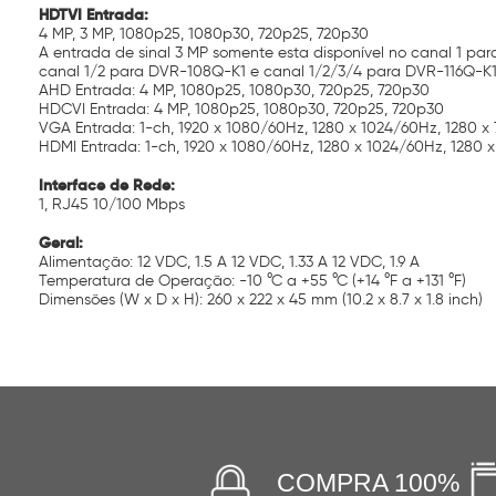
HDTVI Entrada:
4 MP, 3 MP, 1080p25, 1080p30, 720p25, 720p30
A entrada de sinal 3 MP somente esta disponível no canal 1 pa
canal 1/2 para DVR-108Q-K1 e canal 1/2/3/4 para DVR-116Q-K1
AHD Entrada: 4 MP, 1080p25, 1080p30, 720p25, 720p30
HDCVI Entrada: 4 MP, 1080p25, 1080p30, 720p25, 720p30
VGA Entrada: 1-ch, 1920 x 1080/60Hz, 1280 x 1024/60Hz, 1280 x
HDMI Entrada: 1-ch, 1920 x 1080/60Hz, 1280 x 1024/60Hz, 1280 x
Interface de Rede:
1, RJ45 10/100 Mbps
Geral:
Alimentação: 12 VDC, 1.5 A 12 VDC, 1.33 A 12 VDC, 1.9 A
Temperatura de Operação: -10 °C a +55 °C (+14 °F a +131 °F)
Dimensões (W x D x H): 260 x 222 x 45 mm (10.2 x 8.7 x 1.8 inch)
COMPRA 100%