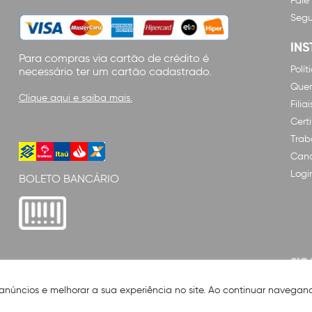
Fale
Segu
INS
Para compras via cartão de crédito é
Polí
necessário ter um cartão cadastrado.
Que
Clique aqui e saiba mais.
Filiai
Cert
Trab
Cana
Logi
BOLETO BANCÁRIO
SIG
 anúncios e melhorar a sua experiência no site. Ao continuar naveg