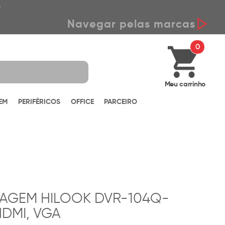
*
Navegar pelas marcas
0
Meu carrinho
EM
PERIFÉRICOS
OFFICE
PARCEIRO
MAGEM HILOOK DVR-104Q-
 HDMI, VGA